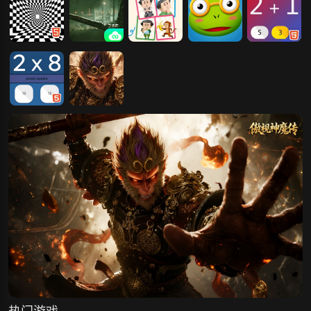
为包租婆
服2
史上最难3D视
逃生2
SBTI人格测试
小青蛙大冒险
数学测试题2
觉测试
2
数学测试题
傲视神魔传