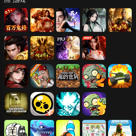
热门游戏
天剑诀（0.1百
刀剑笑之霸刀
凡人修仙传：
墨武江山
开天西游
万真充鬼修）
星海飞驰
霸者天下
传奇霸主
神兵奇迹
维京传奇
纸嫁衣9
沙威玛传奇
我的世界
植物大战僵尸
新3D坦克
2高清版
后室：深入探
荒野乱斗
像素火影-次世
植物大战僵尸
索
代
3