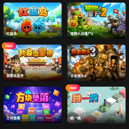
红蓝岛
植物大战僵尸2
我要当皇帝
合金弹头3
方块坠落
跳一跳