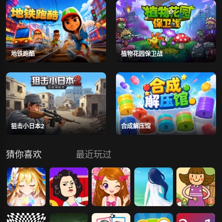
地铁跑酷
植物花园保卫战
狙击小日本2
合成解压馆
猜你喜欢
最近玩过
十二星座测试
测试你能否成
为阿Sue买衣
抑郁症测试
小学数学测试