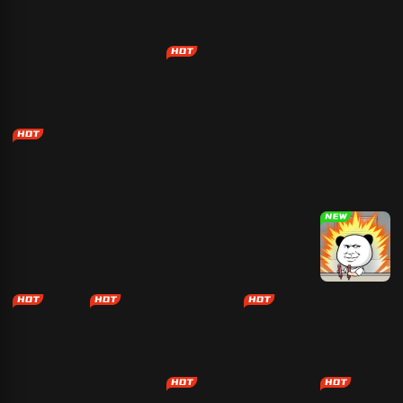
冰娃与火娃
火柴人功夫对
合成进化恐龙
红黄蓝冒险
战
魂斗罗
我的98K-3D
狙击大师：枪
狙击小日本2
坦克大战
枪战
神
宿命之下
合金弹头2
Q版植物大战
使命行动
僵尸
登山越野摩托
疯狂灌篮
吃豆人
扫雷大挑战
打螺丝我贼溜
跳一跳
恐怖捉迷藏
狙击小日本2
火柴人功夫对
战