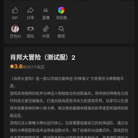
691
分享
直播
浏览器
豆包AI
陪玩
抖音
壁纸
肖邦大冒险（测试服）2
3.6
分
207人玩过
《肖邦大冒险》是一款以中国古典神话“封神演义”为背景的卡牌策略手
游。

游戏采用独特的机甲与神话人物相结合的创新画风，将传统封神角色与现
代科技元素完美融合，打造出极具视觉冲击力的游戏世界。玩家可以在游
戏中收集各种封神人物卡牌，每位角色都拥有精美的机甲造型和独特的技
能设定。

游戏玩法以策略卡牌对战为核心，玩家需要组建自己的封神战队，通过合
理的卡牌搭配和战术运用来战胜对手。除了经典的对战模式外，游戏还包
含丰富的剧情任务、挑战副本和PVP竞技场等多种玩法。开发团队特别注