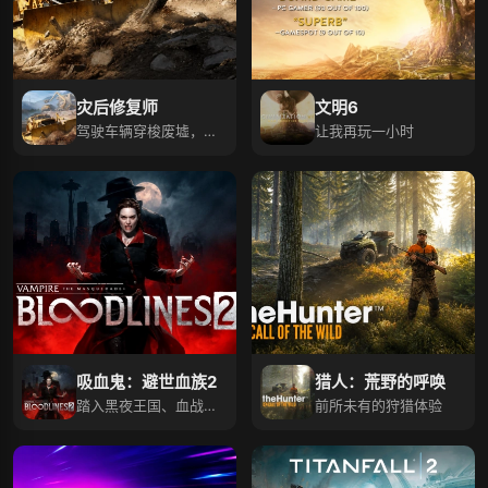
灾后修复师
文明6
驾驶车辆穿梭废墟，规
让我再玩一小时
划路线避开障碍，即刻
启程
吸血鬼：避世血族2
猎人：荒野的呼唤
踏入黑夜王国、血战西
前所未有的狩猎体验
雅图！