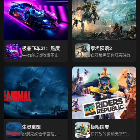
极品飞车21：热度
泰坦陨落2
午夜的街道喧嚣不止
铁驭我需要你狂轰滥炸
生灵重塑
极限国度
扮演兄妹合作冒险，逃
在开放的运动天堂里尽
离地狱岛黑暗秘密！
情驰骋！