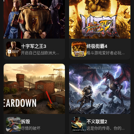
十字军之王3
终极街霸4
开启自己征战欧洲大陆
格斗游戏爱好者必玩佳
的传奇
作！
拆毁
不义联盟2
尽情的破坏
这是你的传奇、你的征
程，你的不义联盟