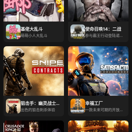
基佬大乱斗
使命召唤14：二战
萌萌小人大乱斗
参与霸王行动登陆诺曼
底。
狙击手：幽灵战士契
幸福工厂
约2
出色的狙击刺杀体验
一款未来可期的开放世
界工厂建造游戏！