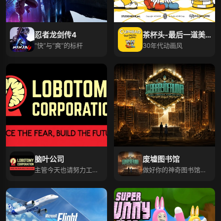
忍者龙剑传4
茶杯头-最后一道美
“快”与“爽”的标杆
味
30年代动画风
脑叶公司
废墟图书馆
主管今天也请努力工作
做好你的神奇图书馆馆
哦！
长