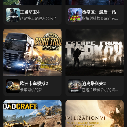
正当防卫4
检疫区：最后一站
这是特工是超人又来了
指挥封锁检查幸存者，
扩建基地抵御丧尸潮
欧洲卡车模拟2
逃离塔科夫2
卡车司机的梦
在这片暗藏杀机的法外
之地中存活下来