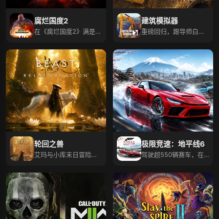
腐烂国度2
建筑模拟器
在《腐烂国度2》满是僵
重磅回归，跟导师白手
尸世界，抉择求生！
起家挑战建筑项目！
轮回之兽
极限竞速：地平线6
艾玛与小库末日冒险，
驾驶超550辆赛车，在
羁绊和能力不断成长！
日本开启竞速传奇！