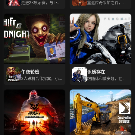
走进2K展示赛，与巨星
重返传奇采矿之谷，探
并肩释放WWE热情！
索动态开放世界！
午夜轮班
识质存在
3人联机合作探案，小心
跟随休和戴安娜，在月
非人类顾客，快躲！
球设施寻返地之路！