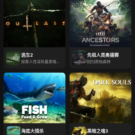
逃生2
先祖人类奥德赛
探索人性深处最黑暗的
回归原始森林
秘密。
海底大猎杀
黑暗之魂3