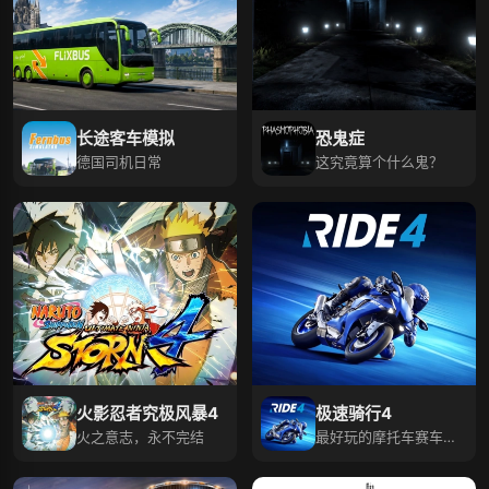
长途客车模拟
恐鬼症
德国司机日常
这究竟算个什么鬼？
火影忍者究极风暴4
极速骑行4
火之意志，永不完结
最好玩的摩托车赛车游
戏