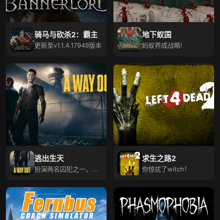
骑马与砍杀2：霸主
地下蚁国
更新至v1.1.4.17949版本
蚂蚁养成战略!
逃出生天
求生之路2
扮演两名囚犯之一，逃
你惊扰了witch！
出监狱