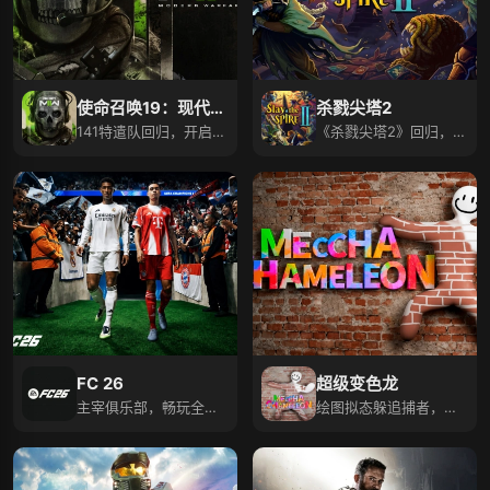
使命召唤19：现代战
杀戮尖塔2
争2
141特遣队回归，开启前
《杀戮尖塔2》回归，创
所未有的全球冲突！
建卡组邂逅奇异生物！
FC 26
超级变色龙
主宰俱乐部，畅玩全新
绘图拟态躲追捕者，限
体验，挑战经理剧情！
时逃生玩法超爽！