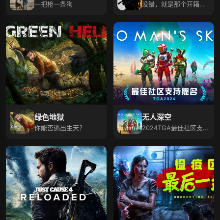
一把枪一条狗
没错，就是那个开箱的
射击游戏！
绿色地狱
无人深空
你能否逃出生天？
2024TGA最佳社区支持
提名