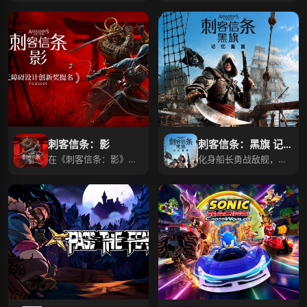
刺客信条：影
刺客信条：黑旗 记忆
在《刺客信条：影》，
重置
化身船长勇战敌舰，潜
体验忍者武士潜行战
行格斗切换抗霸权！
斗！