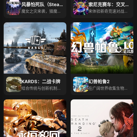
风暴怕死队（Steam
索尼克赛车：交叉世
自备账号）
魔女之灾来袭，猎魔人
界
来体验新奇竞速对战，
快逃离混沌小岛！
前往未知世界挑战！
KARDS：二战卡牌
幻兽帕鲁2
结合传统与创新机制，
在广阔世界收集生物，
战场对决一较高下！
派它们战斗生产吧！