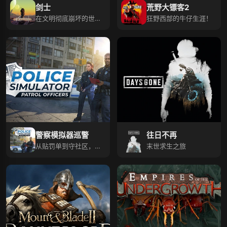
剑士
荒野大镖客2
在文明彻底崩坏的世界
狂野西部的牛仔生涯！
内活下去
警察模拟器巡警
往日不再
从贴罚单到守社区，凭
末世求生之旅
经验解锁更多警务新挑
战。