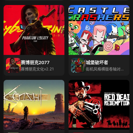
赛博朋克2077
城堡破坏者
赛博朋克文化v2.21
街机风格横版卷轴对战
游戏