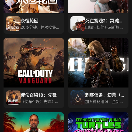
永恒轮回
死亡搁浅2：冥滩之
20多分钟，体验搜集探
上
山姆与伙伴开启新旅
索与18人生存乱斗！
程，穿行异界拯救人
类！
使命召唤18：先锋
刺客信条：幻景（最
《使命召唤：先锋》，
新版）
加入神秘组织，全新信
二战战场开启射击挑
条将改变巴辛姆命运！
战！