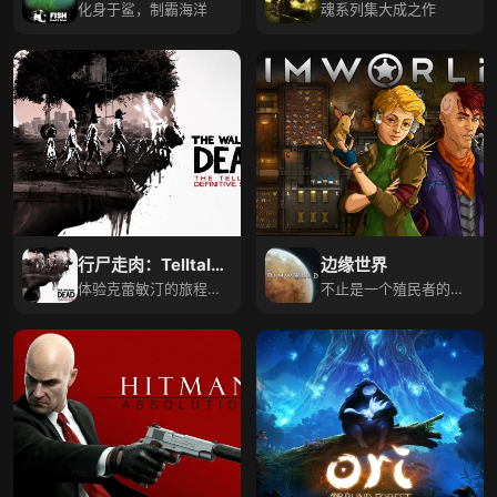
化身于鲨，制霸海洋
魂系列集大成之作
行尸走肉：Telltale
边缘世界
最终系列
体验克蕾敏汀的旅程，
不止是一个殖民者的新
寻找她结局
世界