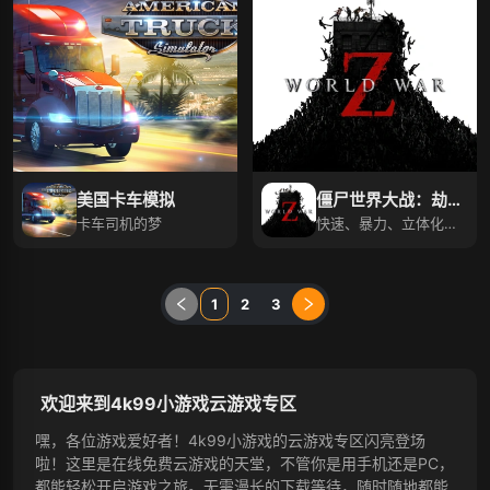
美国卡车模拟
僵尸世界大战：劫后
卡车司机的梦
余生
快速、暴力、立体化僵
尸
1
2
3
欢迎来到4k99小游戏云游戏专区
嘿，各位游戏爱好者！4k99小游戏的云游戏专区闪亮登场
啦！这里是在线免费云游戏的天堂，不管你是用手机还是PC，
都能轻松开启游戏之旅。无需漫长的下载等待，随时随地都能