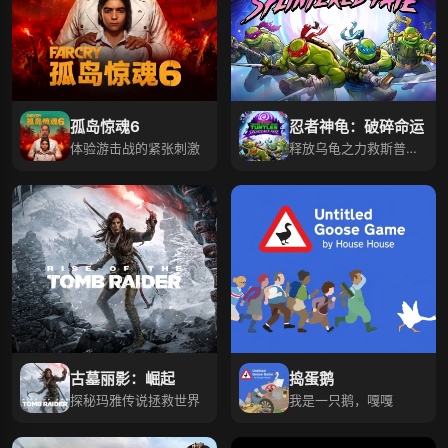
孤岛惊魂6
忍者神龟：破碎命运
体验游击战的紧张刺激
释放乌龟之力救斯普林
特，合作征服纽约地
标！
古墓丽影：崛起
捣蛋鹅
探秘玛雅传说拯救世界
我是一只鹅，嘎嘎