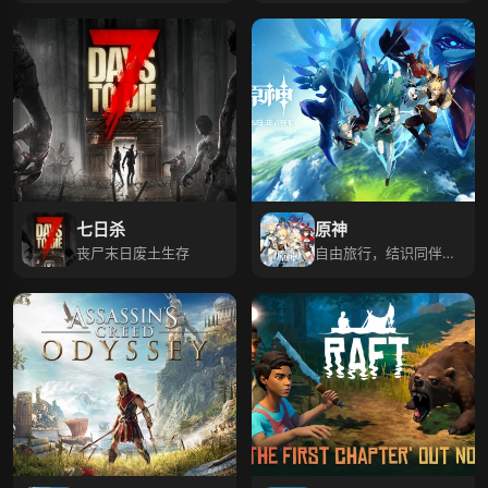
七日杀
原神
丧尸末日废土生存
自由旅行，结识同伴，
寻找掌控尘世元素的七
神