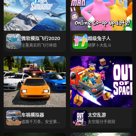
微软模拟飞行2020
超级兔子人
注重真实的飞行体验
胡萝卜大乱斗
车祸模拟器
太空乱游
道路千万条，安全第一
太空版分手厨房
条