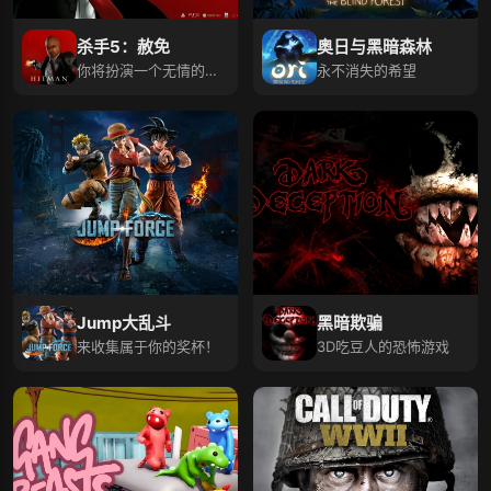
杀手5：赦免
奥日与黑暗森林
你将扮演一个无情的杀
永不消失的希望
手！
Jump大乱斗
黑暗欺骗
来收集属于你的奖杯！
3D吃豆人的恐怖游戏