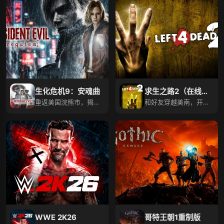
生化危机9：安魂曲
求生之路2（在线免
重返美国浣熊市，揭开
号）
和好友穿越美南，开启
丧尸爆发掩盖真相！
射击求生之旅！
WWE 2K26
哥特王朝1重制版