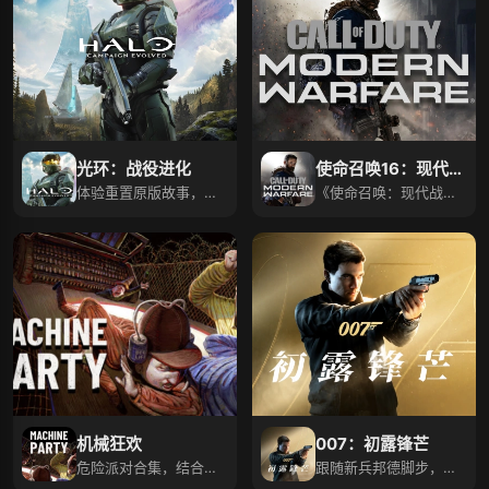
光环：战役进化
使命召唤16：现代战
体验重置原版故事，全
争
《使命召唤：现代战
新冒险加多样玩法来
争》测试创三项最高纪
袭！
录！
机械狂欢
007：初露锋芒
危险派对合集，结合恐
跟随新兵邦德脚步，探
怖元素，疯狂开玩！
索著名间谍起源故事！