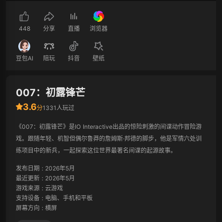
448
分享
直播
浏览器
豆包AI
陪玩
抖音
壁纸
007：初露锋芒
3.6
分
1331人玩过
《007：初露锋芒》是IO Interactive出品的惊险刺激的间谍动作冒险游
戏。跟随年轻、机智但偶尔鲁莽的詹姆斯·邦德的脚步，他是军情六处训
练项目中的新兵，一起探索这位世界最著名间谍的起源故事。
发布日期
:
2026年5月
最近更新
:
2026年5月
游戏来源
:
云游戏
支持设备
:
电脑、手机和平板
屏幕方向
:
横屏