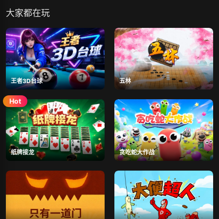
大家都在玩
王者3D台球
五林
纸牌接龙
贪吃蛇大作战