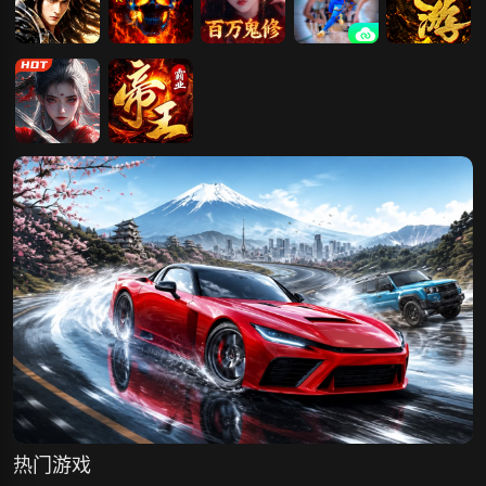
天尊传奇
传奇正传
天剑诀（0.1百
NBA2K26
开天西游
万真充鬼修）
玄影
帝王霸业
热门游戏