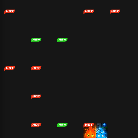
僵尸战争模拟
红井
机械战警
合金弹头2
器
跳一跳
吃豆人
果蔬连连看
易起斗地主
火柴人功夫对
战
部落崛起
打螺丝我贼溜
骗子酒吧
割绳子
Please Give
暴力摩托
Paper.io
火柴人画线逃
红蓝大冒险
Me Burger
亡
地铁跑酷
机械战警
节奏盒子
五子棋