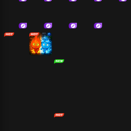
抓大鹅
消灭个星星
杀死外星人
烧脑解压找茬
闯关大聪明
1020游戏软件
木棍人冲冲冲
全民脑洞
我的世界
火柴人功夫对
森林冰火人-神
横版格斗
我和她的故事
五子棋
战
器之战
僵尸危机
合金弹头3
哥俩好-双人成
大头顶小头
行
太空大逃脱
3D战争游戏
狙击手模拟器
多人枪战乱斗
躺平摸鱼