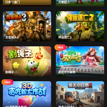
只有一道门
大便超人
合金弹头3
神庙逃亡2
割绳子
易起欢乐麻将