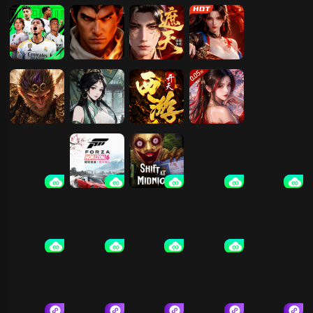
超迷足球
刀剑笑之霸刀
遮天：帝路争
维京传奇
仙梦奇缘
锋
傲视神魔传
墨武江山
开天西游
凡人飞剑
双人成行
极限竞速：地
午夜轮班
光环：战役进
脑叶公司
平线6
化
黑暗欺骗
骗子酒吧
海底大猎杀
荒野大镖客2