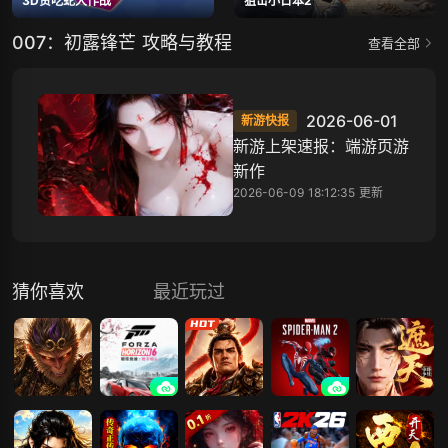
3D贪吃蛇大作战
狙击小日本2
007：初露锋芒 攻略与教程
查看全部
2026-06-01
新游快报
新游上架速报：端游页游
新作
2026-06-09 18:12:35 更新
猜你喜欢
最近玩过
傲视神魔传
极限竞速：地
霸者归来
漫威蜘蛛侠2
遮天：帝路争
平线6
锋