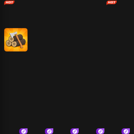
五林
挪了个对
飙飙飞车
只有一道门
沙威玛大王
冒险王
少女时尚换装
海岛求生30天
玄影
部落崛起
凡人修仙传：
傲视神魔传
狂扁小朋友
星海飞驰
植物大战僵尸
超自然行动组
火影忍者
火炬之光：无
赵云与阿斗
2高清版
限
植物大战僵尸
第五人格
和平精英
奥特曼传奇英
金铲铲版
雄2