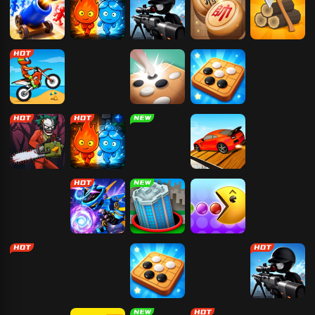
炮弹人向前冲
森林冰火人-神
狙击大师：枪
中国象棋
部落崛起
器之战
神
暴力摩托
枪神狙击手
五林
五子棋
恐怖捉迷藏
森林冰火人-神
绝地忍者乱乱
飙飙飞车
贪吃蛇进化-狂
器之战
斗
欢派对
火线冲锋
机械战警
黑洞大乱斗
吃豆人
机甲大决斗
火柴人画线逃
五子棋
小红人历险记
狙击大师：枪