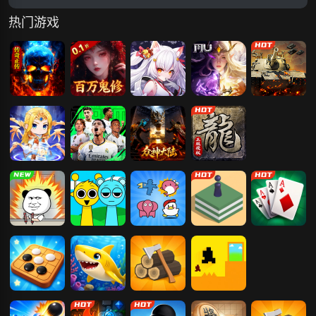
热门游戏
传奇正传
天剑诀（0.1百
暮光召唤师
神兵奇迹
王者坦克
万真充鬼修）
灵魂序章-免费
超迷足球
众神大陆
原始传奇
版
打螺丝我贼溜
节奏盒子
宠物连连看
跳一跳
纸牌接龙
五子棋
深海游历险记
部落崛起
只有一道门