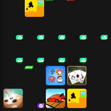
亡
神
黄金矿工
只有一道门
合成植物打僵
易起斗地主
尸
使命召唤14：
原神
午夜轮班
易红2
生化危机9：
二战
安魂曲
CS2
索尼克赛车：
恶魔轮盘
警察模拟器巡
交叉世界
警
心动水杯
合成植物打僵
宠物连连看
蜘蛛纸牌
方块岛
尸