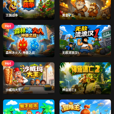
王国战争
黄金矿工
森林冰火人-神器之战
无敌流浪汉1
沙威玛大王
神庙逃亡2