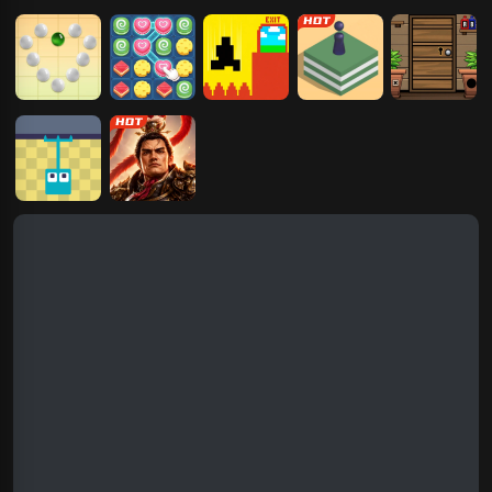
一起来打怪
只有一道门2
只有一道门
连一连
逃出这道门
一笔连珠
天天消一消
只有一道门2.1
跳一跳
5道门逃脱H5
抓住一切
霸者归来