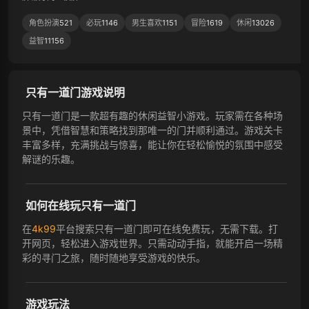
角色扮演
521
必玩
1146
男生喜欢
1151
冒险
1619
休闲
13026
益智
11156
只有一道门游戏说明
只有一道门是一款超有趣的休闲益智小游戏。玩家需在各种场
景中，凭借智慧和策略找到那唯一的门并顺利通过。游戏关卡
丰富多样，充满挑战与惊喜，能让你在轻松愉悦的氛围中感受
解谜的乐趣。
如何在线玩只有一道门
在
4k99
平台搜索只有一道门即可在线免费玩，无需下载。打
开网页，轻松进入游戏世界。只需动动手指，就能开启一场精
彩的寻门之旅，随时随地享受游戏的快乐。
游戏玩法