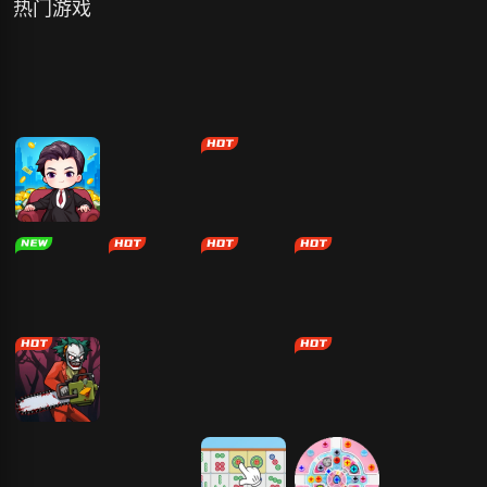
热门游戏
天尊传奇
暮光召唤师
龙域世界
傲视神魔传
三国杀一将成
名
小小首富
凡人修仙传：
生存大作战
天剑诀（0.1百
星海飞驰
万真充鬼修）
打螺丝我贼溜
超市大亨
医生模拟器
玄影
天剑诀（0.1百
万真充鬼修）
恐怖捉迷藏
公主爱收纳
红蓝岛
求生日记