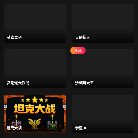
节奏盒子
大便超人
贪吃蛇大作战
沙威玛大王
坦克大战
拳皇98