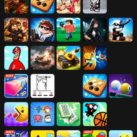
三国战纪
五子棋
课间暴走
混乱大枪战
猫狗搜打撤
躺平摸鱼
方块岛
末日生存笔记
枪神狙击手
大便超人
战域重甲
坦克怼坦克
火柴人至尊决
斗
3D贪吃蛇大作
拯救火柴人
切水果3D版
五子棋
3D桌球
战
吃豆人
宠物连连看
麻将挪挪碰
疯狂灌篮