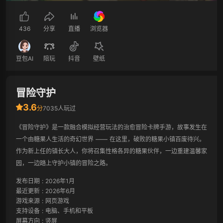
436
分享
直播
浏览器
豆包AI
陪玩
抖音
壁纸
冒险守护
3.6
分
7035人玩过
《冒险守护》是一款融合模拟经营玩法的治愈冒险卡牌手游，故事发生在
一个由糖果人生活的奇幻世界 —— 在这里，破败的糖果小镇百废待兴。
作为新上任的镇长大人，你将召集性格各异的糖果伙伴，一边重建温馨家
园，一边踏上守护小镇的冒险之路。
发布日期
:
2026年1月
最近更新
:
2026年6月
游戏来源
:
网页游戏
支持设备
:
电脑、手机和平板
屏幕方向
:
竖屏