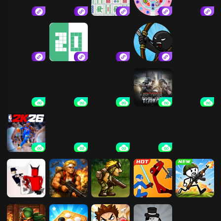
猛鬼宿舍.
贪吃蛇大作战
挪对对碰消消
疯狂玩螺丝
茶叶蛋大冒险
游戏
仙凡奇缘传
1020游戏软件
豪侠传奇
火柴人战争遗
产
双人成行
超级兔子人
车祸模拟器
逃离塔科夫2
恶魔轮盘
NBA2K26
黑暗欺骗
狙击手：幽灵
CS2
战士契约2
僵尸危机
合金弹头2
特种任务
火柴人大乱斗
火柴人纸上战
争