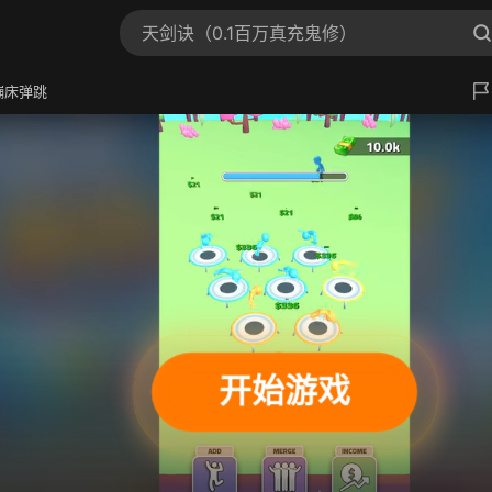
蹦床弹跳
开始游戏