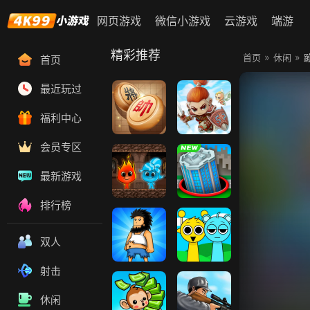
网页游戏
微信小游戏
云游戏
端游
精彩推荐
»
»
首页
休闲
首页
最近玩过
福利中心
中国象棋
冒险王
会员专区
最新游戏
排行榜
红蓝岛
黑洞大乱斗
双人
射击
无敌流浪汉2
节奏盒子
休闲