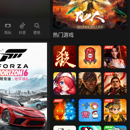
弹跳果冻
方块弹跳
漫威蜘蛛侠2
陪玩
抖音
壁纸
热门游戏
三国杀一将成
卡卡保皇
维京传奇
名
冒险守护
傲视神魔传
霸者归来
森林冰火人-神
传奇岁月
宠物连连看
谁是首富
我要当皇帝
战神世纪