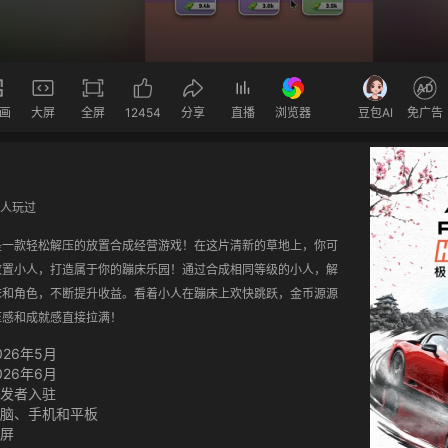
画
大屏
全屏
12454
分享
直播
浏览器
豆包AI
免广告
6人玩过
是一款轻松解压的放置合成经营游戏！在这片清新的草地上，你可
放置小人，打造属于你的蹦床乐园！通过合成相同等级的小人，解
床和角色，不断提升收益。看着小人在蹦床上欢快跳跃，金币源源
压感和成就感直接拉满！
026年5月
026年6月
发者入驻
脑、手机和平板
屏