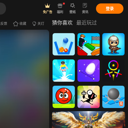
登录
免广告
福利
壁纸
资讯
猜你喜欢
最近玩过
反馈
收藏
关灯
弹跳气球
弹跳跑酷
弹跳英雄
懒人弹跳
超级弹跳蛋
弹跳球球
弹跳小红球
弹跳泡泡
超级弹跳球