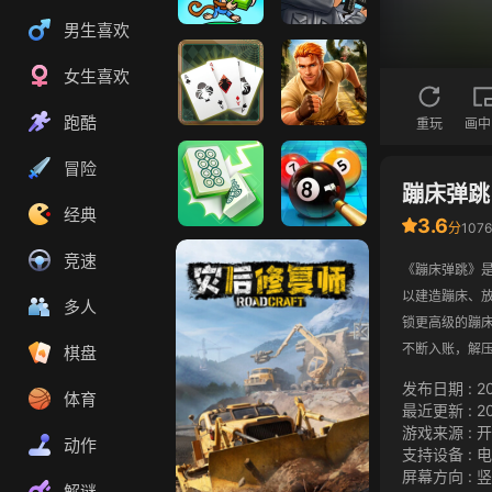
男生喜欢
猴子超市
狙击小日本2
女生喜欢
跑酷
重玩
画中
蜘蛛纸牌
神庙逃亡2
冒险
蹦床弹跳
经典
3.6
分
107
麻将挪挪碰
王者3D台球
竞速
《蹦床弹跳》
以建造蹦床、
多人
锁更高级的蹦
不断入账，解
棋盘
发布日期
:
2
体育
最近更新
:
2
游戏来源
:
开
动作
支持设备
:
电
屏幕方向
:
竖
解谜