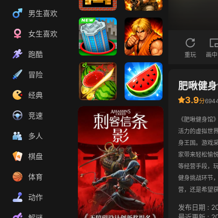
男生喜欢
坦克大战
合金弹头3
女生喜欢
跑酷
重玩
画中
黑洞大乱斗
拳皇98
冒险
肥啾健身
经典
3.9
分
69
切水果3D版
果蔬连连看
竞速
《肥啾健身馆
活力的虚拟世
多人
身王国。游戏
家带来轻松愉
棋盘
等经营手段，
体育
健身挑战环节
营，还是希望
动作
发布日期
:
2
最近更新
:
2
解谜