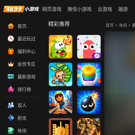
网页游戏
微信小游戏
云游戏
端游
精彩推荐
»
»
首页
休闲
首页
最近玩过
福利中心
割绳子
贪吃蛇大作战
会员专区
最新游戏
排行榜
猴子超市
合成解压馆
双人
射击
地铁跑酷
扫雷大作战
休闲