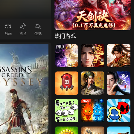
咖啡馆老板模
我的健身房
帝王霸业
拟
陪玩
抖音
壁纸
热门游戏
神兵奇迹
遮天：帝路争
梦回江湖
锋
卡卡保皇
萌回三国
凡人修仙传：
星海飞驰
传奇正传
咩了个咩
森林冰火人-神
凡人飞剑
傲视神魔传
红蓝大冒险