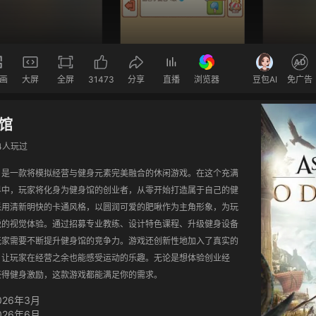
画
大屏
全屏
31473
分享
直播
浏览器
豆包AI
免广告
馆
44人玩过
》是一款将模拟经营与健身元素完美融合的休闲游戏。在这个充满
界中，玩家将化身为健身馆的创业者，从零开始打造属于自己的健
采用清新明快的卡通风格，以圆润可爱的肥啾作为主角形象，为玩
悦的视觉体验。通过招募专业教练、设计特色课程、升级健身设备
玩家需要不断提升健身馆的竞争力。游戏还创新性地加入了真实的
，让玩家在经营之余也能感受运动的乐趣。无论是想体验创业经
获得健身激励，这款游戏都能满足你的需求。
026年3月
026年6月