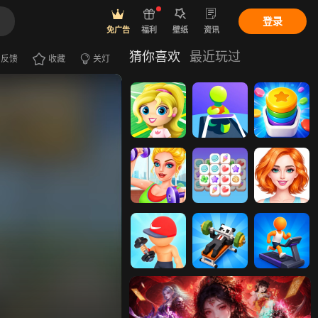
登录
免广告
福利
壁纸
资讯
猜你喜欢
最近玩过
反馈
收藏
关灯
体操馆偷懒
健身房经理
合成解压馆
爱美公主健身
咖啡馆瓷砖消
女孩去健身
消乐
建设健身房
游泳健身
健身帝国