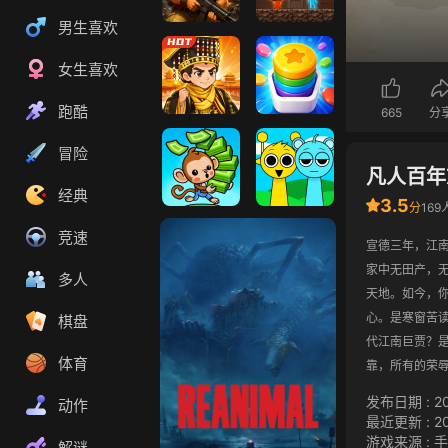
男生喜欢
合金弹头2
红蓝岛
女生喜欢
跑酷
665
分
我要当皇帝
合成解压馆
冒险
凡人百年
经典
3.5
分
16
猴子超市
节奏盒子
竞速
宣德三年，江
家中无田产，
多人
天地。如今，
心。是寒窗苦
棋盘
代江南巨贾？
体育
靠，所有的荣辱与
发布日期
:
2
动作
最近更新
:
2
游戏来源
:
手
解谜