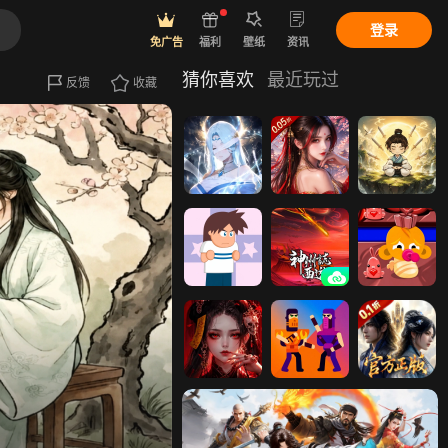
登录
免广告
福利
壁纸
资讯
猜你喜欢
最近玩过
反馈
收藏
凡人灵境游
凡人飞剑
凡人修仙记
热血高校少年
神州志：西游
逗小猴开心情
激斗篇H5
人节篇H5
凡人御灵传
凡人兄弟
凡人修仙传-星
海飞驰（0.1
折）