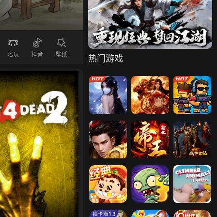
凡人修仙传：
凡人神将传
傲视神魔传
星海飞驰
陪玩
抖音
壁纸
热门游戏
青云诀之伏魔
刀剑笑之霸刀
生存大作战
霸者天下
帝王霸业
战神世纪
斗地主经典版
凡人神将传
植物大战僵尸
超迷足球
攀爬动物：在
霸者归来