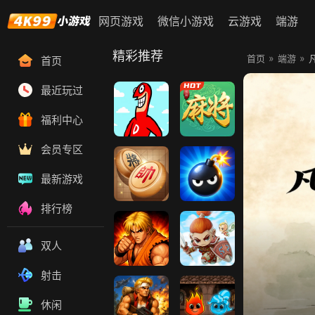
网页游戏
微信小游戏
云游戏
端游
精彩推荐
»
»
首页
端游
首页
最近玩过
福利中心
大便超人
易起欢乐麻将
会员专区
最新游戏
排行榜
中国象棋
扫雷大作战
双人
射击
拳皇98
冒险王
休闲