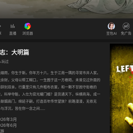
享
直播
浏览器
豆包AI
免广告
志：大明篇
9人玩过
南烟雨，你生于斯。你年方十六，生于江南一隅的寻常市井人家。
无余财，父母以帮工糊口，一生囿于这一方巷陌，未曾见过外面的
你辞别双亲，行囊里只有几件粗布衣裳，和一颗不甘困守街巷的
读，科举夺魁，入仕为官光耀门楣？是货通天下，纵横商海，成一
是联姻高门，绵延子嗣，打造百年传世望族？前路漫漫，无依无
浮沉，皆在你一念之间......
026年3月
026年6月
游