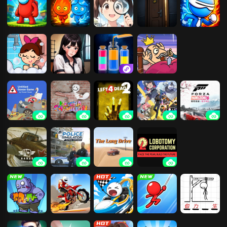
战
红蓝岛香肠人
森林冰火人-神
找茬
恐怖公寓
冰娃与火娃
器之战
小姐姐爱洗澡
噩梦世界
倒水好离谱
我要当国王H5
捣蛋鹅
超级变色龙
求生之路2
绝区零
极限竞速：地
（在线免号）
平线6
KARDS：二战
警察模拟器巡
长途旅行
脑叶公司
卡牌
警
合成植物打僵
登山越野摩托
火柴人大冒险
光速荡绳
拯救火柴人