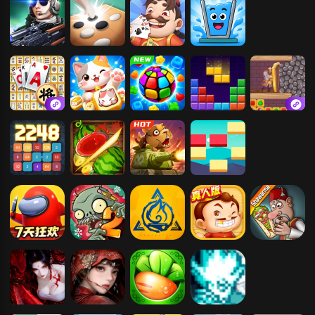
尸
枪神精英
五林
易起斗地主
心动水杯
挪了个对
猫咪萌宠消除
消消乐
罗斯方块拼图
密室出逃
2248
切水果3D版
僵尸派对
暴走消砖块
太空杀
植物大战僵尸
火炬之光：无
天天斗地主
沙威玛传奇
2高清版
限
（真人版）
攻速机关枪
纸嫁衣9
保卫萝卜
像素火影-次世