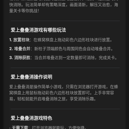
快消除。玩法简单却有策略深度，画面清新，解压又治愈，海
量关卡等你挑战！
爱上叠叠消游戏有哪些玩法
放置柱块
：在蜂窝棋盘上拖动彩色六边形柱块进行放置。
堆叠合并
：新柱子顶端颜色与周围同色会自动堆叠合并。
消除获胜
：当合并堆叠达到一定数量即可消除，完成关卡。
爱上叠叠消操作说明
爱上叠叠消是操作简单小游戏，只需在浏览器打开游戏，在蜂
窝棋盘上用鼠标拖动彩色六边形柱块放置即可。上手非常容
易，轻松就能开启堆叠消除之旅，享受消除乐趣。
爱上叠叠消游戏特色
无需下载
：打开浏览器就能玩，方便快捷。