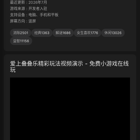
最近更新
:
2026年7月
游戏来源
:
开发者入驻
支持设备
:
电脑、手机和平板
屏幕方向
:
竖屏
消除
2501
经典
1363
解谜
1686
女生喜欢
1776
休闲
13026
益智
11156
爱上叠叠乐精彩玩法视频演示 - 免费小游戏在线
玩