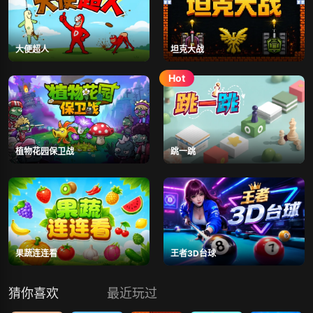
大便超人
坦克大战
植物花园保卫战
跳一跳
果蔬连连看
王者3D台球
猜你喜欢
最近玩过