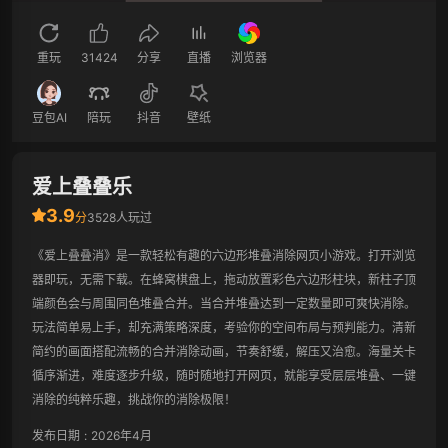
重玩
31424
分享
直播
浏览器
豆包AI
陪玩
抖音
壁纸
爱上叠叠乐
3.9
分
3528人玩过
《爱上叠叠消》是一款轻松有趣的六边形堆叠消除网页小游戏。打开浏览
器即玩，无需下载。在蜂窝棋盘上，拖动放置彩色六边形柱块，新柱子顶
端颜色会与周围同色堆叠合并。当合并堆叠达到一定数量即可爽快消除。
玩法简单易上手，却充满策略深度，考验你的空间布局与预判能力。清新
简约的画面搭配流畅的合并消除动画，节奏舒缓，解压又治愈。海量关卡
循序渐进，难度逐步升级，随时随地打开网页，就能享受层层堆叠、一键
消除的纯粹乐趣，挑战你的消除极限！
发布日期
:
2026年4月