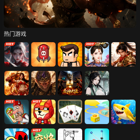
热门游戏
玄影
卡卡保皇
疯狂宝贝
爱江山更爱美
梦回江湖
人
刀剑笑之霸刀
傲视神魔传
众神大陆
墨武江山
沙威玛大王
幸存大作战
蜘蛛纸牌
Paper.io
深海游历险记