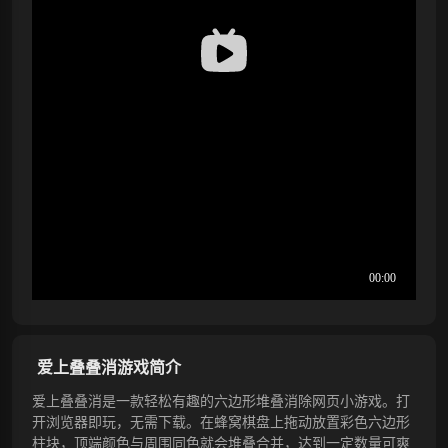
爱上叠叠消游戏简介
爱上叠叠消是一款轻松有趣的六边形堆叠消除网页小游戏。打
开浏览器即玩，无需下载。在蜂窝棋盘上拖动放置彩色六边形
柱块，顶端颜色与周围同色就会堆叠合并，达到一定数量可爽