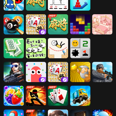
红蓝大冒险
易起欢乐麻将
拯救火柴人
割绳子
王者3D台球
挪了个对
易起欢乐麻将
罗斯方块拼图
公主爱收纳
麻将挪挪碰
咩了个咩
火柴人画线逃
扫雷大挑战
亡
枪神精英
贪吃蛇大作战
挪了个对
黄金矿工
狙击小日本2
水果泡泡龙
火柴人功夫对
纸牌接龙
疯狂赛车