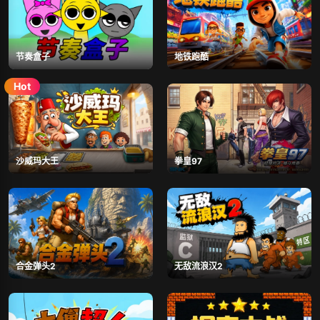
节奏盒子
地铁跑酷
沙威玛大王
拳皇97
合金弹头2
无敌流浪汉2