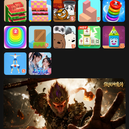
西瓜叠叠乐
蛋糕叠叠乐
篮球爱上网H5
移动方块叠叠
圆环叠叠乐
版
高
数字叠叠乐
木箱叠叠乐
萌物叠叠高
麻将合合乐
图形叠叠乐
人塔叠叠高
仙梦奇缘