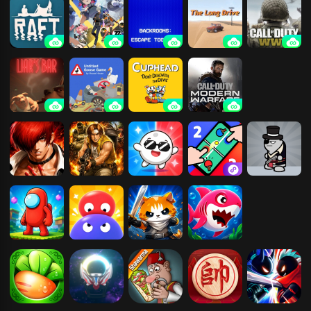
游戏
险
木筏求生
绝区零
后室：一起逃
长途旅行
使命召唤14：
离
二战
骗子酒吧
捣蛋鹅
茶杯头-最后一
使命召唤16：
道美味
现代战争
拳皇97
合金弹头3
双人小游戏合
双人竞技决斗
混乱大枪战
集1
场
红蓝岛香肠人
大头顶小头
智勇大冲关
大鱼吃小鱼 三
人版