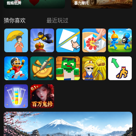
蜘蛛纸牌
暴力摩托
猜你喜欢
最近玩过
陷阱回避
盗贼大师
切割大师
折纸大师
陷阱领主
跳跃大师.io
匕首大师
僵尸陷阱防线
挖掘大师
轻功大师
倒水大师
天剑诀（0.1百
万真充鬼修）