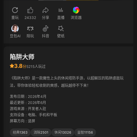
重玩
24332
分享
直播
浏览器
豆包AI
陪玩
抖音
壁纸
陷阱大师
3.8
分
5215人玩过
《陷阱大师》是一款魔性上头的休闲塔防手游，以超解压的陷阱虐敌玩
法，带你体验轻松收割的爽感，越玩越停不下来！
发布日期
:
2026年4月
最近更新
:
2026年6月
游戏来源
:
开发者入驻
支持设备
:
电脑、手机和平板
屏幕方向
:
竖屏
经典
1363
消除
2501
休闲
13026
益智
11156