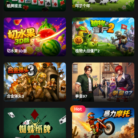
纸牌接龙
咩了个咩
切水果3D版
植物大战僵尸2
合金弹头3
拳皇97