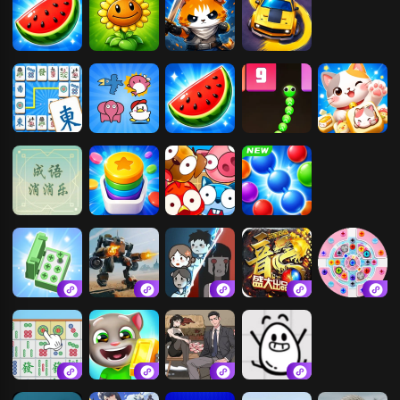
器之战
果蔬连连看
植物大战僵尸
智勇大冲关
画线停车
2
欢乐麻将连连
宠物连连看
果蔬连连看
暴走贪吃蛇
猫咪萌宠消除
看
成语消消乐闯
合成解压馆
连连看
彩球消消乐
关
闯关大聪明
机甲合金对决
躺平发育
豪侠传奇
疯狂玩螺丝
挪对对碰消消
汤姆猫跑酷
全民脑洞
茶叶蛋仔大冒