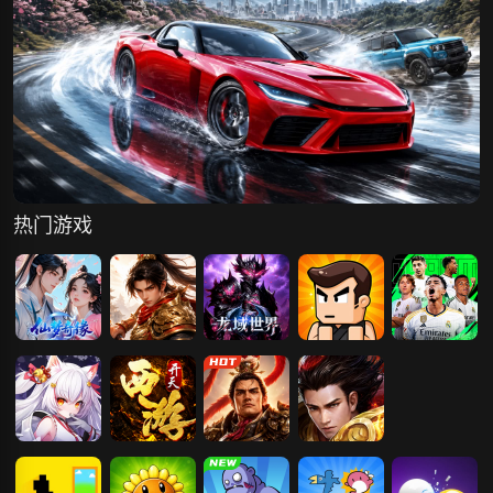
热门游戏
仙梦奇缘
梦回江湖
龙域世界
疯狂宝贝
超迷足球
暮光召唤师
开天西游
霸者归来
霸者天下