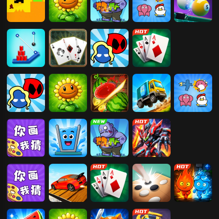
只有一道门
植物大战僵尸
合成植物打僵
宠物连连看
3D桌球
2
尸
割绳子
蜘蛛纸牌
红蓝大冒险
纸牌接龙
红蓝大冒险
植物大战僵尸
切水果3D版
疯狂赛车
宠物连连看
2
你画我猜
心动水杯
合成植物打僵
机甲大决斗
尸
你画我猜
飙飙飞车
纸牌接龙
五林
森林冰火人-神