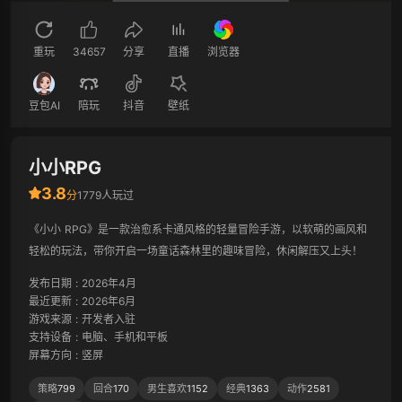
重玩
34657
分享
直播
浏览器
豆包AI
陪玩
抖音
壁纸
小小RPG
3.8
分
1779人玩过
《小小 RPG》是一款治愈系卡通风格的轻量冒险手游，以软萌的画风和
轻松的玩法，带你开启一场童话森林里的趣味冒险，休闲解压又上头！
发布日期
:
2026年4月
最近更新
:
2026年6月
游戏来源
:
开发者入驻
支持设备
:
电脑、手机和平板
屏幕方向
:
竖屏
策略
799
回合
170
男生喜欢
1152
经典
1363
动作
2581