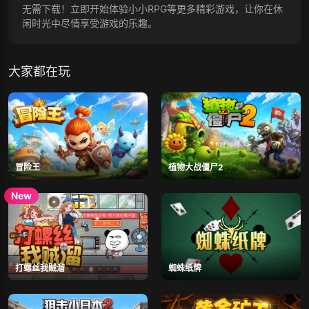
无需下载！立即开始体验小小RPG等更多精彩游戏，让你在休
闲时光中尽情享受游戏的乐趣。
大家都在玩
冒险王
植物大战僵尸2
打螺丝我贼溜
蜘蛛纸牌