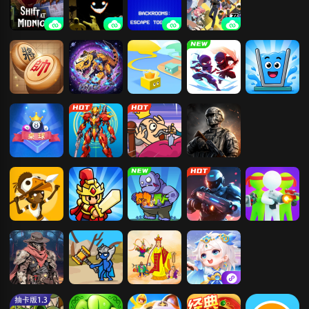
午夜轮班
逃离后室
后室：一起逃
绝区零
离
中国象棋
战斗霸龙兽
Paper.io
绝地忍者乱乱
心动水杯
斗
桌球
机甲大决斗
刺杀国王
使命行动
疯狂猎人
丧尸来了
合成植物打僵
机械战警
我的98K-3D
尸
枪战
子弹风暴
火柴人防线战
卡牌西游
仙凡奇缘传