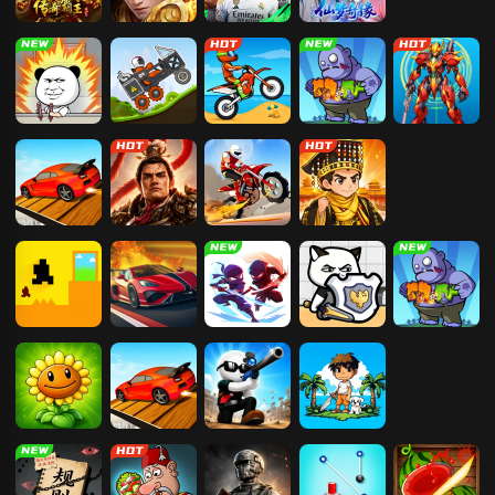
传奇霸主
霸者天下
超迷足球
仙梦奇缘
打螺丝我贼溜
疯狂赛车
暴力摩托
合成植物打僵
机甲大决斗
尸
飙飙飞车
霸者归来
登山越野摩托
我要当皇帝
只有一道门
火线冲锋
绝地忍者乱乱
智勇大冲关
合成植物打僵
斗
尸
植物大战僵尸
飙飙飞车
枪神狙击手
海岛求生30天
2