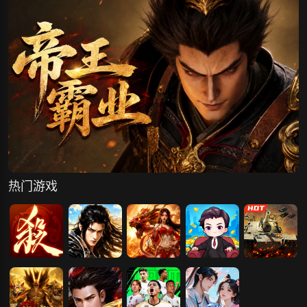
星海飞驰
热门游戏
三国杀一将成
天尊传奇
刀剑笑之霸刀
小小首富
王者坦克
名