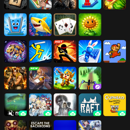
规则怪谈之前
沙威玛大王
使命行动
割绳子
切水果3D版
生今世
心动水杯
深海游历险记
蜘蛛纸牌
植物大战僵尸
2
战斗霸龙兽
火柴人：终极
火柴人功夫对
兄弟冲冲冲
超级马里奥兄
角斗场
战
弟
合金弹头3
阿拉德勇士
生存星球
自行车山路赛
海底大猎杀
原神
生化危机9：
木筏求生
茶杯头-最后一
安魂曲
道美味