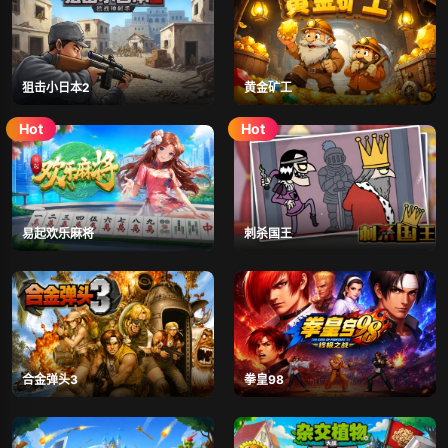
狙击小日本2
黄金矿工
易起欢乐麻将
刺杀国王
合金弹头3
拳皇98