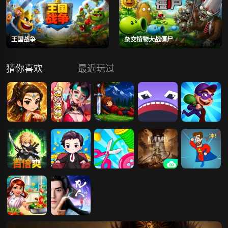
王国战争
杂交植物大战僵尸
猜你喜欢
最近玩过
小小虎将
小小仙王
小小战士冒险
小小黑洞
小小盗贼
小小勇者
小小首富
小小裁缝
小小梦魇3
小小水管工
小小快餐车
凡人修仙传：