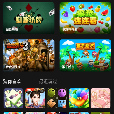
蜘蛛纸牌
果蔬连连看
合金弹头3
猴子超市
猜你喜欢
最近玩过
羊羊爱消除
爱江山更爱美
可爱精灵消除
花朵爱消除
公主爱收纳