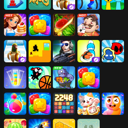
割绳子
易起欢乐麻将
木棍人冲冲冲
救命之线
节奏盒子
我是厨神
消灭星星2
切水果3D版
易起斗地主
木棍人冲冲冲
只有一道门
枪神精英
回转寿司餐厅
红蓝大冒险
倒水大师
疯狂灌篮
合成植物打僵
消灭星星2
尸
水果消消乐
消灭星星2
2248
猫咪萌宠消除
贪吃蛇进化-狂
欢派对