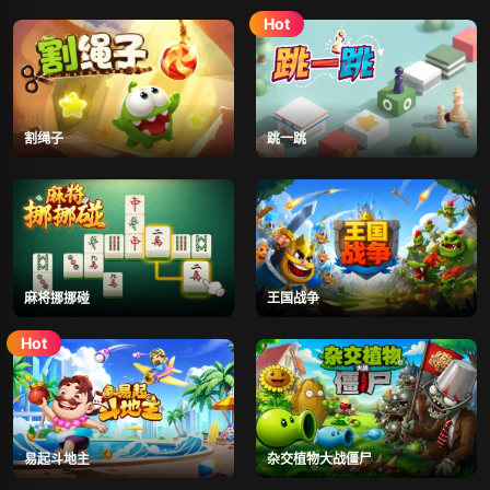
割绳子
跳一跳
麻将挪挪碰
王国战争
易起斗地主
杂交植物大战僵尸