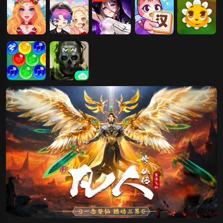
人
精灵公主的花
装扮爱豆
爱琳诗篇
汉字爱消除
花朵射手
朵装扮
可爱泡泡龙消
使命召唤19：
除
现代战争2