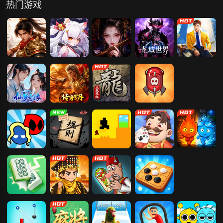
热门游戏
梦回江湖
暮光召唤师
仙神之怒
龙域世界
谁是首富
仙梦奇缘
传奇岁月
原始传奇
卡卡保皇
红蓝大冒险
规则怪谈之前
只有一道门
易起斗地主
森林冰火人-神
生今世
器之战
麻将挪挪碰
我要当皇帝
沙威玛大王
五子棋