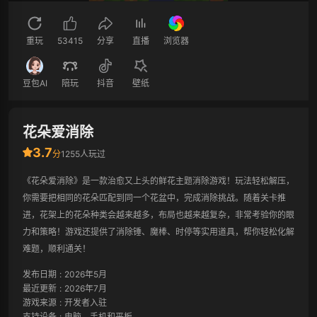
重玩
53415
分享
直播
浏览器
豆包AI
陪玩
抖音
壁纸
花朵爱消除
3.7
分
1255人玩过
《花朵爱消除》是一款治愈又上头的鲜花主题消除游戏！玩法轻松解压，
你需要把相同的花朵匹配到同一个花盆中，完成消除挑战。随着关卡推
进，花架上的花朵种类会越来越多，布局也越来越复杂，非常考验你的眼
力和策略！游戏还提供了消除锤、魔棒、时停等实用道具，帮你轻松化解
难题，顺利通关！
发布日期
:
2026年5月
最近更新
:
2026年7月
游戏来源
:
开发者入驻
支持设备
:
电脑、手机和平板