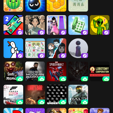
合成大西瓜
扫雷大作战
俄罗斯方块
成语消消乐闯
关
双人竞技决斗
烧脑解压找茬
樱花小镇跑酷
闯关大聪明
狙击外星人
场
逃离
抓大鹅
挪对对碰消消
猛鬼宿舍.
跳一跳
游戏
午夜轮班
使命召唤16：
漫威蜘蛛侠2
恐龙岛
脑叶公司
现代战争
极限竞速：地
骗子酒吧
传说之下
光环：战役进