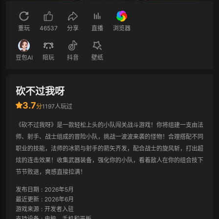
重玩
46537
分享
直播
浏览器
豆包AI
陪玩
抖音
壁纸
砍不过我呀
3.7
分
1197人玩过
《砍不过我呀》是一款轻松上头的小队闯关战斗游戏！你将组建一支由法
师、射手、战士组成的冒险小队，挑战一波波来袭的怪物！合理搭配不同
职业的技能，法师的冰箭与射手的箭矢齐发，配合战士的旋风斩，打出超
炫的连击效果！收集武器装备，强化你的小队，看着敌人在你的组合技下
节节败退，爽感直接拉满！
发布日期
:
2026年5月
最近更新
:
2026年6月
游戏来源
:
开发者入驻
支持设备
:
电脑、手机和平板