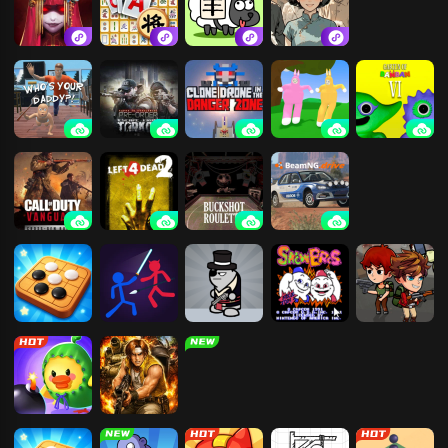
纸嫁衣
挪了个对
羊了个羊：星
烧脑解压找茬
球
谁是你爸爸
逃离塔科夫2
机器人角斗场
超级兔子人
班班幼儿园6
使命召唤18：
求生之路2
恶魔轮盘
车祸模拟器
先锋
（在线免号）
五子棋
火柴人对战
混乱大枪战
雪人兄弟
求生30天
拆雷鸭
合金弹头3
火柴人纸上战
大鱼吃小鱼 三