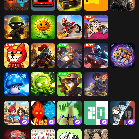
红蓝岛
极速飙车
坦克怼坦克
只有一道门
使命行动
我的兄弟我的
植物大战僵尸
登山越野摩托
刺杀国王
团
2
幸存大作战
火柴人军团大
地下城勇士
机械战警
战斗霸龙兽
作战
植物守卫战
植物变异大招
末日打怪兽
转刀割草我最
版
强
双人沙漠求生
森林冰火双人
自行车山路赛
1020游戏软件
躺平发育
记
联机