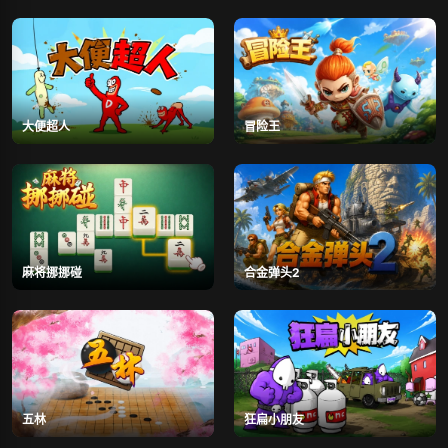
大便超人
冒险王
麻将挪挪碰
合金弹头2
五林
狂扁小朋友