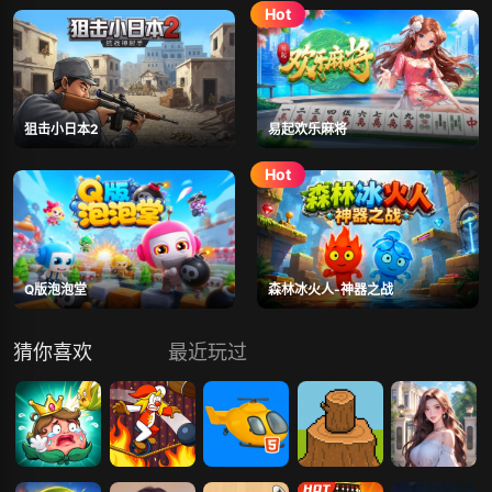
狙击小日本2
易起欢乐麻将
Q版泡泡堂
森林冰火人-神器之战
猜你喜欢
最近玩过
吃不到我呀
小丑骑呀骑H5
直升机飞呀
砍柴工
这个我上我也