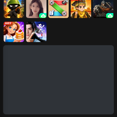
行
我的兄弟我的
完蛋！我也能
打螺丝我贼6
我要当皇帝
骑马与砍杀
团
追到美女了！
2：霸主
我是厨神
凡人修仙传：
星海飞驰