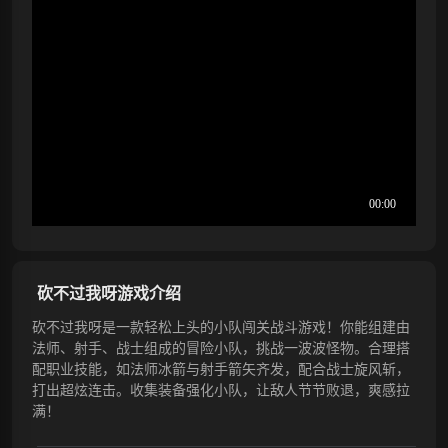
砍不过我呀游戏介绍
砍不过我呀是一款轻松上头的小队闯关战斗游戏！你能组建由
法师、射手、战士组成的冒险小队，挑战一波波怪物。合理搭
配职业技能，如法师冰箭与射手箭矢齐发，配合战士旋风斩，
打出超炫连击。收集装备强化小队，让敌人节节败退，爽感拉
满！