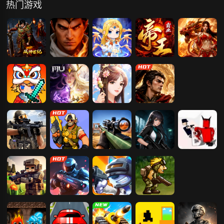
热门游戏
战神世纪
刀剑笑之霸刀
灵魂序章-免费
帝王霸业
刀剑笑之霸刀
版
枫叶岛
神兵奇迹
美人传
传奇霸主
吃鸡枪战王者
荒野冲击
狙击手模拟器
末日生存笔记
僵尸危机
像素村庄之战
机械战警
动物吃鸡枪战
特种任务
3D