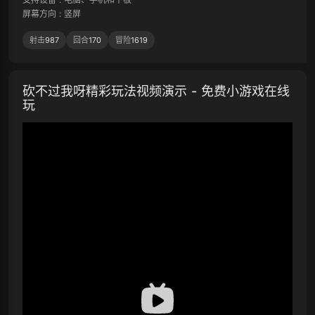
屏幕方向
:
竖屏
射击
987
回合
170
冒险
1619
砍不过我呀精彩玩法视频演示 - 免费小游戏在线
玩