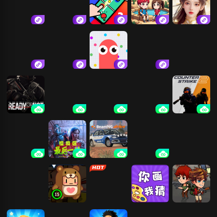
木棍人冲冲冲
挪对对
双人竞技决斗
双人沙漠求生
青云诀
场
记
枪法六六六
自由模拟开车
贪吃蛇大作战
狙击外星人
严阵以待
超级变色龙
黑暗欺骗
骗子酒吧
CS2
小偷模拟器
检疫区：最后
车祸模拟器
逃离后室
一站
大鱼吃小鱼2
憨憨大乱斗
火柴人大乱斗
你画我猜
求生30天