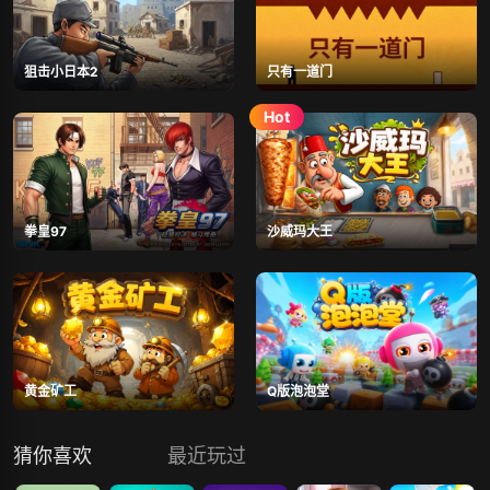
狙击小日本2
只有一道门
拳皇97
沙威玛大王
黄金矿工
Q版泡泡堂
猜你喜欢
最近玩过