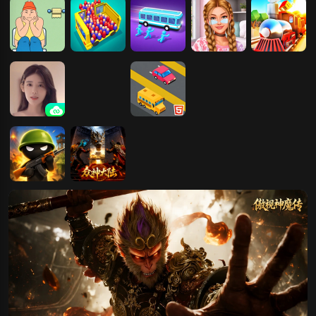
我要上厕所2
快让我上车
我要上公交
我的扎染上衣
我要上火车修
改版
完蛋！我也能
我要上火车
我着急上班
我要上桌
我要上厕所
追到美女了！
我的兄弟我的
众神大陆
团