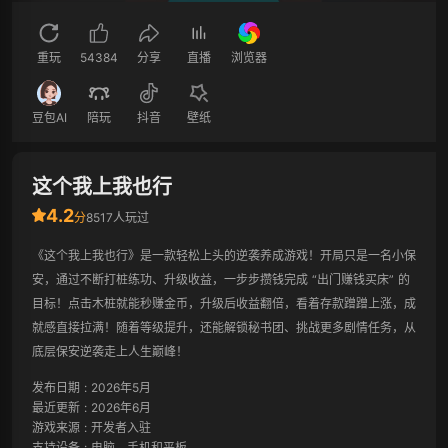
重玩
54384
分享
直播
浏览器
豆包AI
陪玩
抖音
壁纸
这个我上我也行
4.2
分
8517人玩过
《这个我上我也行》是一款轻松上头的逆袭养成游戏！开局只是一名小保
安，通过不断打桩练功、升级收益，一步步攒钱完成 “出门赚钱买床” 的
目标！点击木桩就能秒赚金币，升级后收益翻倍，看着存款蹭蹭上涨，成
就感直接拉满！随着等级提升，还能解锁秘书团、挑战更多剧情任务，从
底层保安逆袭走上人生巅峰！
发布日期
:
2026年5月
最近更新
:
2026年6月
游戏来源
:
开发者入驻
支持设备
:
电脑、手机和平板