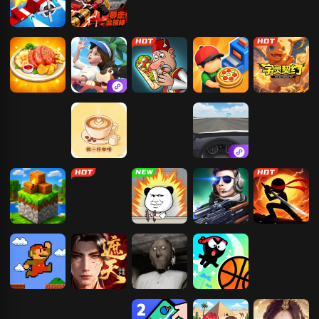
猎鹰战机
暴走金箍棒
混斗火柴人闯
坦克动荡2
关
梦幻厨房
屋子粉刷
沙威玛大王
经营披萨店
字灵契约-中二
嘴炮大战
超市模拟经营
做一杯咖啡
甜品经营
科目二驾考练
车模拟器
我的世界：方
我的修仙人生
打螺丝我贼溜
枪神精英
火柴人功夫对
块建造
战
超级马里奥兄
遮天：帝路争
恐怖奶奶
疯狂灌篮
弟
锋