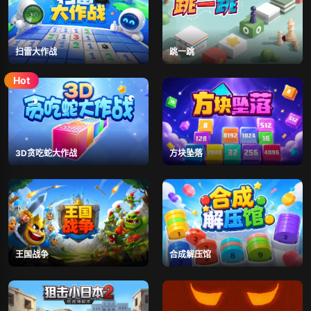
扫雷大作战
跳一跳
3D贪吃蛇大作战
方块坠落
王国战争
合成解压馆