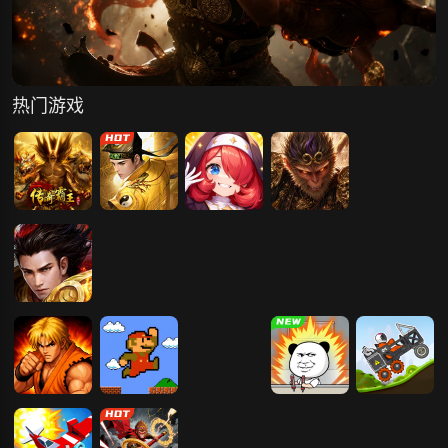
热门游戏
传奇霸主
斩魔问道
冒险守护
傲视神魔传
梦回江湖
霸者天下
原始传奇
天尊传奇
仙神之怒
拳皇98
超级马里奥兄
兄弟冲冲冲
打螺丝我贼溜
疯狂赛车
弟