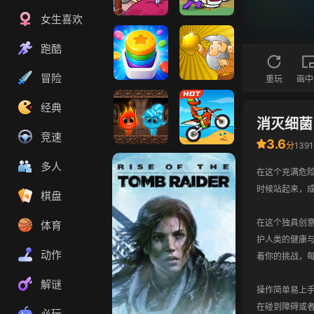
女生喜欢
刺杀国王
狂扁小朋友
跑酷
冒险
重玩
画中
合成解压馆
黄金矿工
经典
消灭细菌
竞速
3.6
分
139
红蓝岛
暴力摩托
多人
在这个充满危
时候站起来，成
棋盘
在这个独具创
体育
护人类的健康
动作
着你的挑战，每
解谜
操作简单易上
在碰到障碍或
必玩