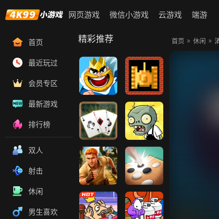
网页游戏
微信小游戏
云游戏
端游
精彩推荐
»
»
首页
休闲
首页
最近玩过
会员专区
王国战争
坦克大战
最新游戏
排行榜
蜘蛛纸牌
植物花园保卫
双人
战
射击
休闲
神庙逃亡2
五林
男生喜欢