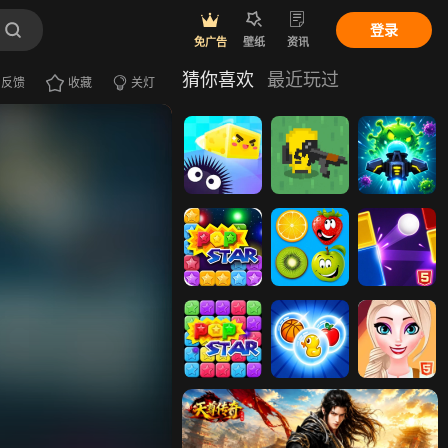
登录
免广告
壁纸
资讯
猜你喜欢
最近玩过
反馈
收藏
关灯
消灭细菌
消灭粘液怪
消灭病毒
消灭星星2
消灭水果
消灭砖块
消灭星星
消灭泡泡
公主们细菌作
战