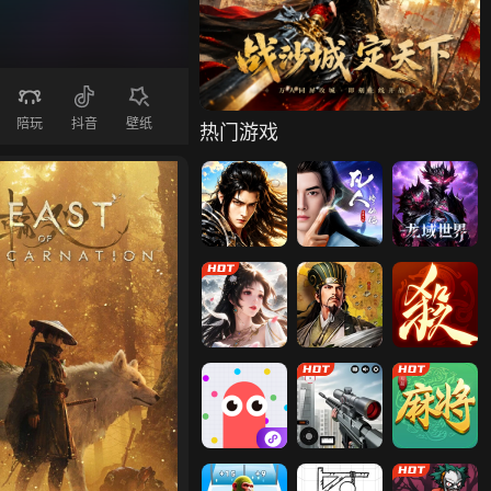
消灭外圈生物
消灭蚊子
仙梦奇缘
陪玩
抖音
壁纸
热门游戏
天尊传奇
凡人修仙传：
龙域世界
星海飞驰
凡人神将传
萌回三国
三国杀一将成
名
贪吃蛇大作战
众神大陆
狙击大师：枪
王者坦克
易起欢乐麻将
神兵奇迹