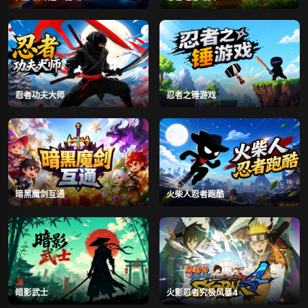
忍者功夫大师
忍者之锤游戏
暗黑魔剑互通
火柴人忍者跑酷
暗影武士
火影忍者究极风暴4