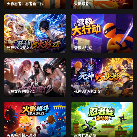
火影忍者：忍者新世代
火影忍者
死神VS火影2.6
营救大行动
我被女忍包围了2
死神VS火影3.01
火影格斗超人游戏
忍者蛙总动员