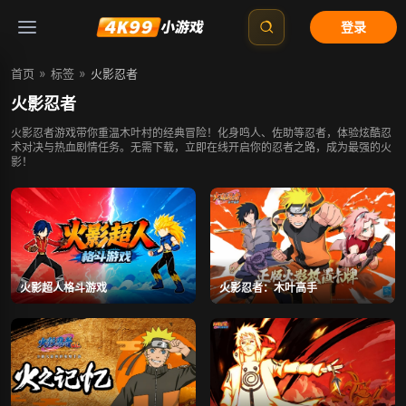
登录
»
»
首页
标签
火影忍者
火影忍者
火影忍者游戏带你重温木叶村的经典冒险！化身鸣人、佐助等忍者，体验炫酷忍
术对决与热血剧情任务。无需下载，立即在线开启你的忍者之路，成为最强的火
影！
火影超人格斗游戏
火影忍者：木叶高手