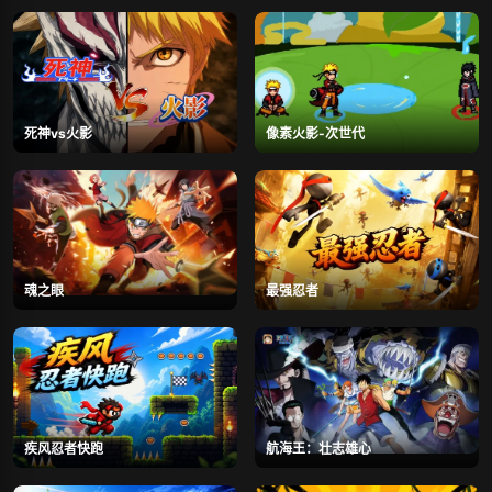
死神vs火影
像素火影-次世代
魂之眼
最强忍者
疾风忍者快跑
航海王：壮志雄心