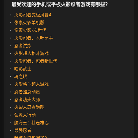
最受欢迎的手机或平板火影忍者游戏有哪些？
火影忍者究极风暴4
像素火影单机版
像素火影-次世代
火影忍者：木叶高手
忍者试炼
火影超人格斗游戏
火影忍者：忍者新世代
暗影武士
魂之眼
火影格斗超人游戏
忍者蛙总动员
忍者功夫大师
火柴人忍者跑酷
营救大行动
航海王：壮志雄心
最强忍者
我被女忍包围了2