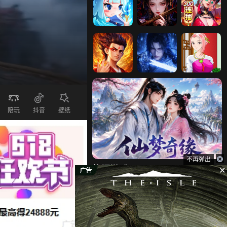
怼怼梦三国
仙神之怒
小小仙王
战机奇缘
仙魔劫
追钗奇缘H5
陪玩
抖音
壁纸
仙侠神域
猎梦宿舍
传奇正传
不再弹出
热门游戏