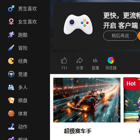
男生喜欢
更快，更流
女生喜欢
开启 客户端
跑酷
稍后再说
冒险
经典
711
分享
直播
浏览器
竞速
多人
棋盘
体育
动作
解谜