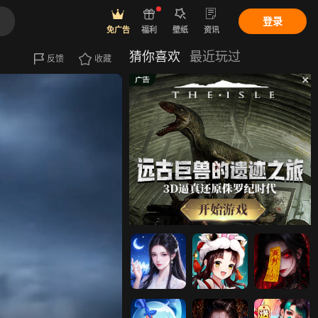
登录
免广告
福利
壁纸
资讯
猜你喜欢
最近玩过
反馈
收藏
九梦仙域
天剑奇缘
仙王请留步