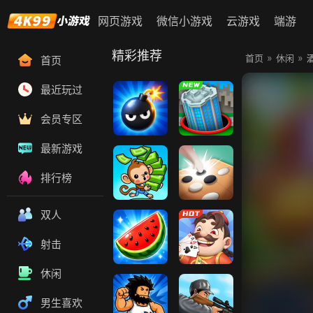
网页游戏
微信小游戏
云游戏
端游
精彩推荐
»
»
首页
休闲
首页
最近玩过
会员专区
扫雷大作战
黑洞大乱斗
最新游戏
排行榜
猴子超市
五林
双人
射击
休闲
果蔬连连看
易起斗地主
男生喜欢