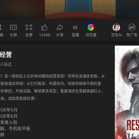
画
大屏
全屏
12469
分享
直播
浏览器
豆包AI
免广告
经营
9人玩过
营》是一款轻松上头的休闲模拟经营游戏！你将化身酒店老板，从
的星级酒店帝国！从打扫客房、布置房间，到接待络绎不绝的客
由你掌控。升级设施、解锁更多房型，看着酒店生意越来越红火，
入账，成就感直接拉满！
026年5月
026年6月
发者入驻
脑、手机和平板
屏