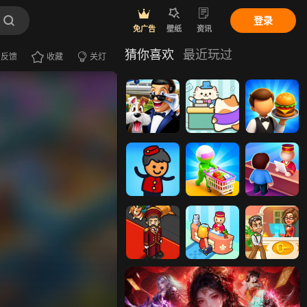
登录
免广告
壁纸
资讯
猜你喜欢
最近玩过
反馈
收藏
关灯
酒店麻将连连
经营猫咪酒店
餐厅模拟经营
看
建造酒店帝国
超市模拟经营
酒店大师
哈宝大酒店
超级经营者
酒店总经理