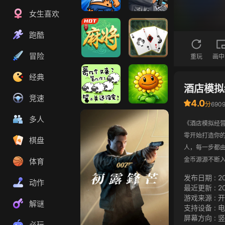
女生喜欢
无敌流浪汉1
狙击小日本2
跑酷
冒险
重玩
画中
易起欢乐麻将
蜘蛛纸牌
经典
酒店模拟
竞速
4.0
分
690
咩了个咩
植物大战僵尸
多人
《酒店模拟经
2
零开始打造你
棋盘
人，每一步都
金币源源不断
体育
发布日期
:
2
动作
最近更新
:
2
游戏来源
:
开
解谜
支持设备
:
电
屏幕方向
:
竖
必玩