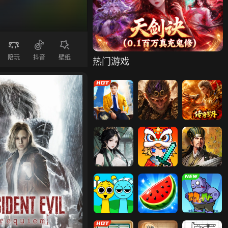
假日酒店H5
精品酒店逃离
天剑诀（0.1百
万真充鬼修）
陪玩
抖音
壁纸
热门游戏
谁是首富
傲视神魔传
传奇岁月
墨武江山
枫叶岛
萌回三国
传奇霸主
节奏盒子
果蔬连连看
霸者归来
合成植物打僵
维京传奇