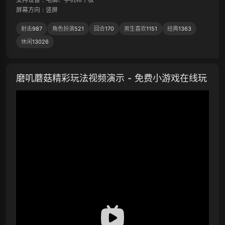
屏幕方向
:
竖屏
射击
987
角色扮演
521
回合
170
男生喜欢
1151
经典
1363
休闲
13026
磨叽蘑菇精彩玩法视频演示 - 免费小游戏在线玩