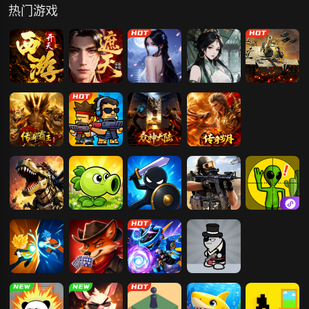
热门游戏
开天西游
遮天：帝路争
青云诀之伏魔
墨武江山
王者坦克
锋
传奇霸主
生存大作战
众神大陆
传奇岁月
机甲恐龙
Q版植物大战
火柴人战争战
吃鸡枪战王者
狙击外星人
僵尸
略版
火柴人至尊决
谎言酒馆
机械战警
混乱大枪战
斗