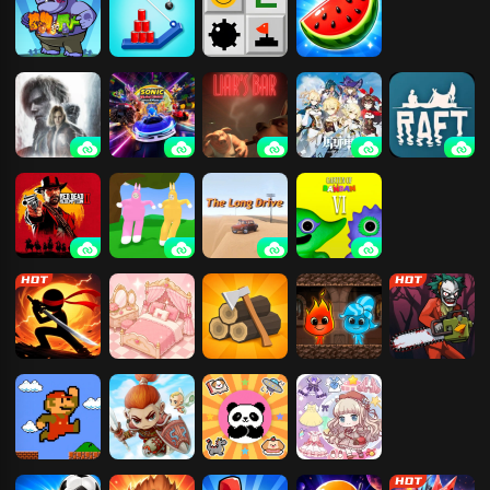
挑战
合成植物打僵
割绳子
扫雷大挑战
果蔬连连看
尸
生化危机9：
索尼克赛车：
骗子酒吧
原神
木筏求生
安魂曲
交叉世界
荒野大镖客2
超级兔子人
长途旅行
班班幼儿园6
火柴人功夫对
公主爱收纳
部落崛起
红蓝岛
恐怖捉迷藏
战
超级马里奥兄
冒险王
菜狗防守大战
少女时尚换装