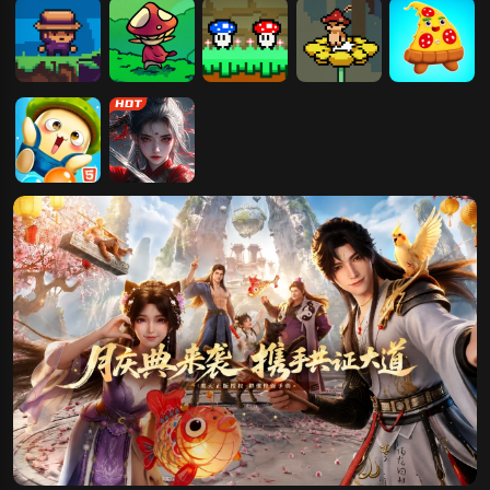
坊H5
蘑菇洞穴
小蘑菇生存
团结的蘑菇
蘑菇冒险
披萨征服宇宙
蘑菇头泡泡龙
玄影
冒险