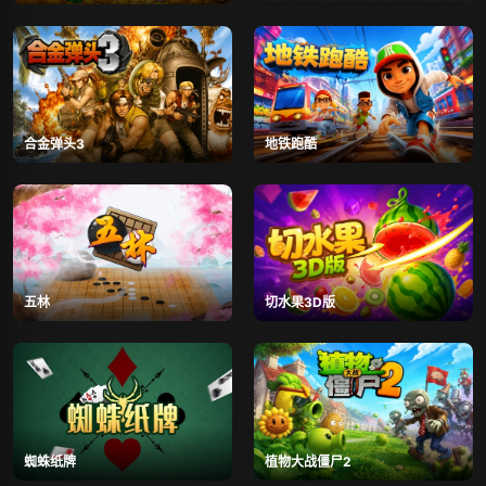
合金弹头3
地铁跑酷
五林
切水果3D版
蜘蛛纸牌
植物大战僵尸2