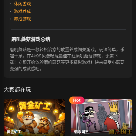
休闲游戏
游戏养成
养成游戏
磨叽蘑菇游戏总结
磨叽蘑菇是一款轻松治愈的放置养成闯关游戏，玩法简单，乐
趣十足。在4k99免费畅玩最佳在线磨叽蘑菇游戏，无需下
载！立即开始体验磨叽蘑菇等更多精彩游戏！快来感受小蘑菇
变强的成就感吧。
大家都在玩
黄金矿工
刺杀国王