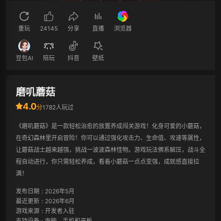
重玩
24145
分享
直播
浏览器
豆包AI
陪玩
抖音
壁纸
磨叽蘑菇
4.0
分
1782人玩过
《磨叽蘑菇》是一款轻松治愈的放置养成闯关游戏！化身可爱的小蘑菇，
在奇幻森林里开启冒险！你可以通过强化攻击力、生命值、攻速等属性，
让蘑菇战士越来越强，挑战一波波森林怪物。游戏玩法佛系解压，战斗全
程自动进行，你只需轻松养成，看着小蘑菇一点点变强，成就感直接拉
满！
发布日期
:
2026年5月
最近更新
:
2026年6月
游戏来源
:
开发者入驻
支持设备
:
电脑、手机和平板