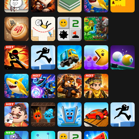
打螺丝我贼溜
骗子酒吧
跳一跳
深海游历险记
只有一道门
中国象棋
火柴人画线逃
扫雷大挑战
杂交植物大战
亡
僵尸
火柴人功夫对
火柴人试炼大
疯狂赛车
吃豆人
3D桌球
战
挑战
深海游历险记
机械战警
猫狗搜打撤
我要当皇帝
易起斗地主
红蓝岛
心动水杯
飙飙飞车
火柴人试炼大