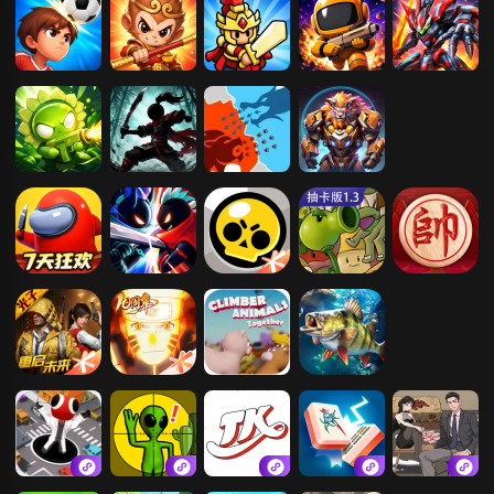
弟
黑子的头球
卡牌西游
丧尸来了
太空大逃脱
机甲大决斗
植物变异大招
火柴人三国
帝国战争
机甲战斗兽
版
太空杀
火柴人联盟2
荒野乱斗
植物大战僵尸
JJ象棋
抽卡版
和平精英2
火影忍者
攀爬动物：在
欢乐钓鱼大师
一起
黑洞吞噬对战
狙击外星人
挠脚心惩罚游
凑十
全民脑洞