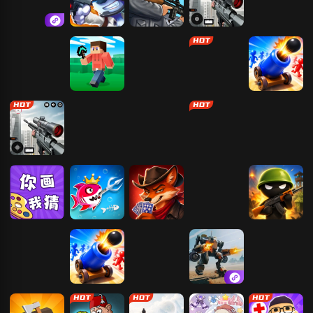
双人竞技决斗
动物吃鸡枪战
狙击小日本2
狙击大师：枪
场
神
火柴人试炼大
方块岛
植物大战僵尸
暴力摩托
炮弹人向前冲
挑战
2
狙击大师：枪
大便超人
枪神精英
幸存大作战
神
你画我猜
大鱼吃小鱼2
谎言酒馆
三国战纪
我的兄弟我的
团
机甲战斗兽
炮弹人向前冲
僵尸危机
机甲合金对决