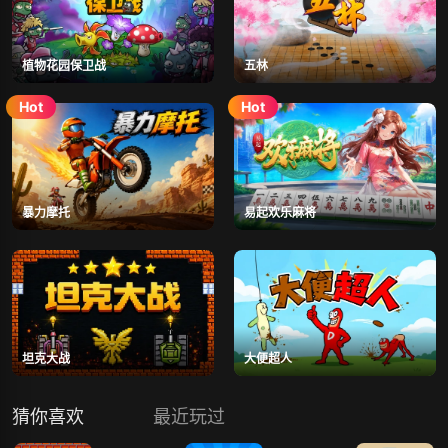
植物花园保卫战
五林
暴力摩托
易起欢乐麻将
坦克大战
大便超人
猜你喜欢
最近玩过