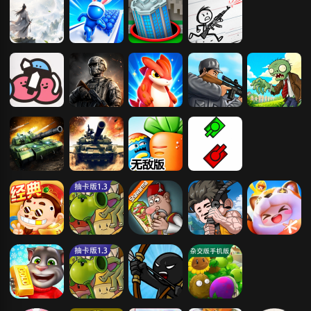
战
我的修仙人生
兄弟冲冲冲
黑洞大乱斗
火柴人纸上战
争
征兵战争
使命行动
海王就是你
狙击小日本2
植物大战僵尸
电脑选关版
使命必达
复古坦克大战
保卫萝卜无敌
坦克动荡2
版
斗地主经典版
植物大战僵尸
沙威玛传奇
楚新钓
元梦之星
抽卡版
汤姆猫跑酷
植物大战僵尸
火柴人战争：
植物大战僵尸