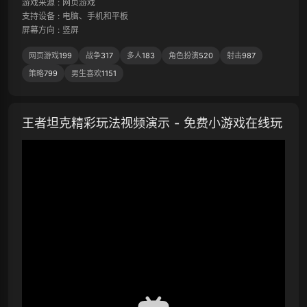
游戏来源
:
网页游戏
支持设备
:
电脑、手机和平板
屏幕方向
:
竖屏
网页游戏
199
战争
317
多人
183
角色扮演
520
射击
987
策略
799
男生喜欢
1151
王者坦克精彩玩法视频演示 - 免费小游戏在线玩