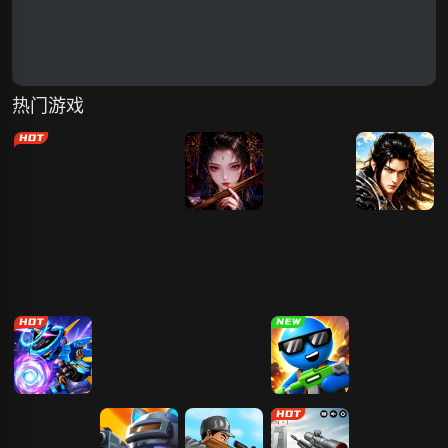
热门游戏
玄影
傲视神魔传
仙神之怒
开天西游
天尊传奇
枫叶岛
刀剑笑之霸刀
卡卡保皇
冒险守护
机械战警
我的98K-3D
红井
王国保卫战-3
无敌流浪汉1
枪战
D塔防