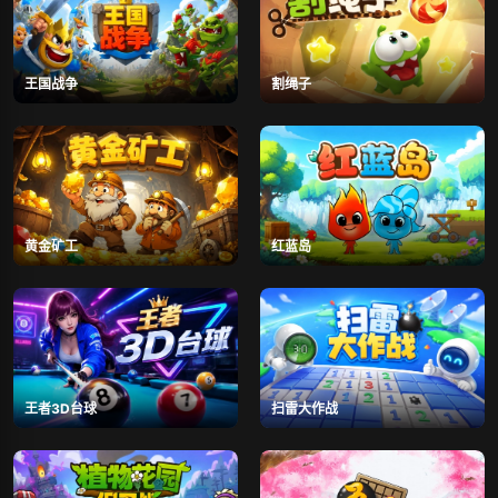
王国战争
割绳子
黄金矿工
红蓝岛
王者3D台球
扫雷大作战