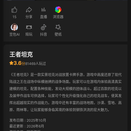
15
分享
直播
浏览器
豆包AI
陪玩
抖音
壁纸
王者坦克
3.6
分
81469人玩过
《王者坦克》是一款实景坦克对战放置卡牌手游，游戏中高度还原了现代
陆战之王在战场中纵横驰骋的战争场面。玩家可以在游戏内体验高清真实
建模的坦克，配置各种技能，发动大规模的团体战斗。超过百款的坦克以
及装甲作战车可供选择，玩家可个性化升级强化自己的坦克战车，使其发
挥出超越现实的作战能力。游戏中还有丰富的战场地图，沙漠、雪地、高
原、雨林等，让玩家能够身临其境的体验到钢铁洪流的宏大魅力。
发布日期
:
2025年10月
最近更新
:
2026年6月