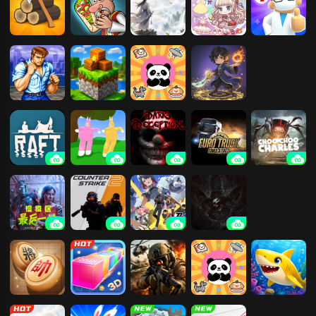
部落崛起
沙威玛大王
我的修仙人生
少女时尚换装
医生模拟器
恐龙快打
我的世界：方
菜狗防守大战
转刀割草我最
块建造
强
木筏求生
超级兔子人
黑暗欺骗
欧洲卡车模拟
查尔斯小火车
2
检疫区：最后
CS2
绝区零
恐龙岛
一站
中国象棋
3D贪吃蛇大作
3D战争游戏
菜狗防守大战
深海游历险记