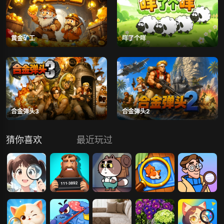
黄金矿工
咩了个咩
合金弹头3
合金弹头2
猜你喜欢
最近玩过
找茬
悬案侦探
猫咪侦探
卡通找茬
侦探大冒险