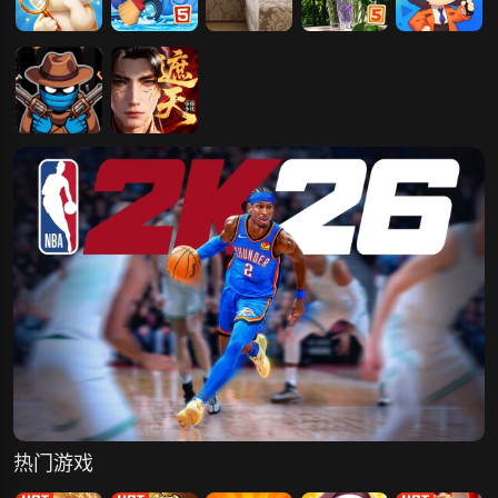
小伙伴来找茬
小汽车之侦探
侦探诊所找不
童话故事找茬
疯狂来找茬
梦
同
列车侦探
遮天：帝路争
锋
热门游戏