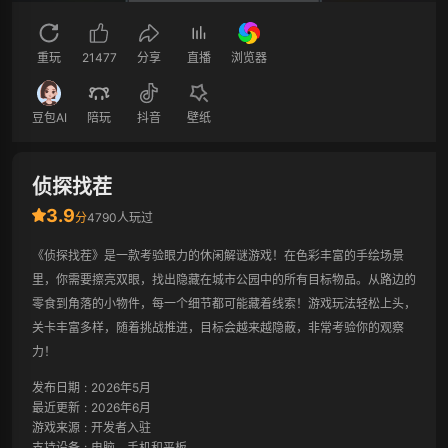
重玩
21477
分享
直播
浏览器
豆包AI
陪玩
抖音
壁纸
侦探找茬
3.9
分
4790人玩过
《侦探找茬》是一款考验眼力的休闲解谜游戏！在色彩丰富的手绘场景
里，你需要擦亮双眼，找出隐藏在城市公园中的所有目标物品。从路边的
零食到角落的小物件，每一个细节都可能藏着线索！游戏玩法轻松上头，
关卡丰富多样，随着挑战推进，目标会越来越隐蔽，非常考验你的观察
力！
发布日期
:
2026年5月
最近更新
:
2026年6月
游戏来源
:
开发者入驻
支持设备
:
电脑、手机和平板