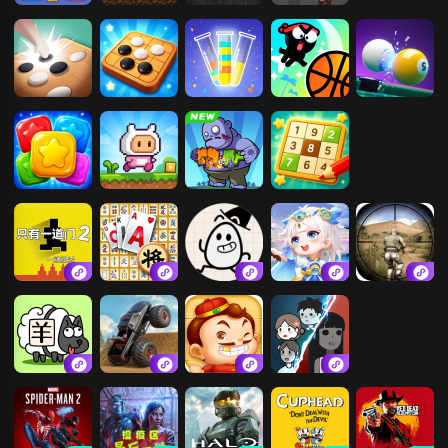
我和她的故事
红蓝岛
文字密室逃脱
求生30天
五林
五子棋
倒水大师
疯狂灌篮
3D桌球
消灭星星2
小红人历险记
合成植物打僵
趣味数独
尸
只有一道门2
挪了个对
茶叶蛋大冒险
仙凡奇缘传
枪法六六六
羊了个羊：星
自由模拟开车
天天斗地主真
猛鬼宿舍.
球
人版