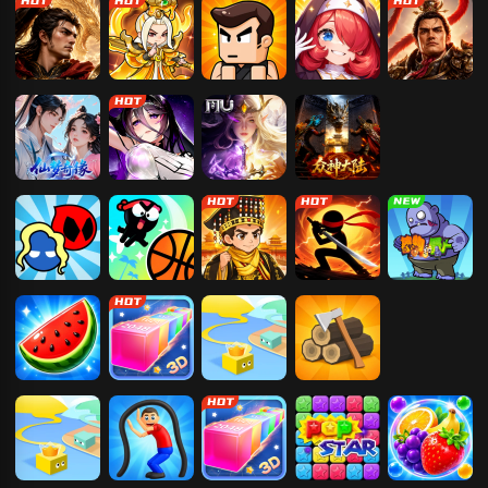
传奇霸主
软泥星球
疯狂宝贝
冒险守护
霸者归来
仙梦奇缘
爱琳诗篇
神兵奇迹
众神大陆
红蓝大冒险
疯狂灌篮
我要当皇帝
火柴人功夫对
合成植物打僵
战
尸
果蔬连连看
3D贪吃蛇大作
Paper.io
部落崛起
战