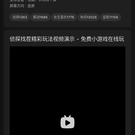
屏幕方向
:
竖屏
经典
1363
解谜
1686
女生喜欢
1776
休闲
13026
益智
11156
侦探找茬精彩玩法视频演示 - 免费小游戏在线玩