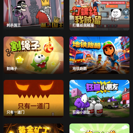
刺杀国王
打螺丝我贼溜
割绳子
地铁跑酷
只有一道门
狂扁小朋友