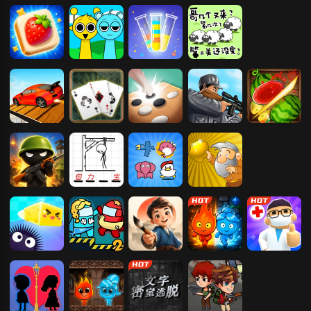
Paper.io
救命之线
3D贪吃蛇大作
消灭星星
水果泡泡龙
战
连连看2
节奏盒子
倒水大师
咩了个咩
飙飙飞车
蜘蛛纸牌
五林
狙击小日本2
切水果3D版
我的兄弟我的
拯救火柴人
宠物连连看
黄金矿工
团
消灭细菌
红蓝岛二太空
汉字玩梗
森林冰火人-神
医生模拟器
站
器之战