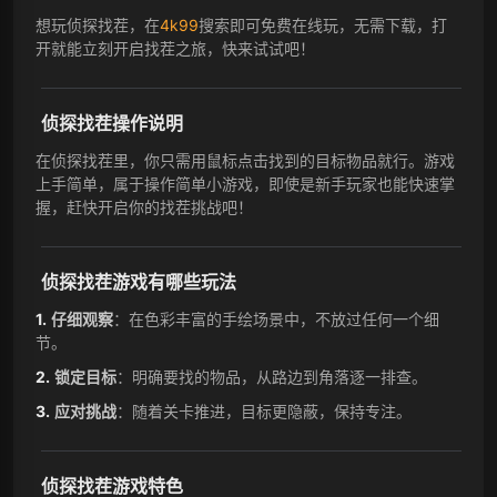
想玩侦探找茬，在
4k99
搜索即可免费在线玩，无需下载，打
开就能立刻开启找茬之旅，快来试试吧！
侦探找茬操作说明
在侦探找茬里，你只需用鼠标点击找到的目标物品就行。游戏
上手简单，属于操作简单小游戏，即使是新手玩家也能快速掌
握，赶快开启你的找茬挑战吧！
侦探找茬游戏有哪些玩法
仔细观察
：在色彩丰富的手绘场景中，不放过任何一个细
节。
锁定目标
：明确要找的物品，从路边到角落逐一排查。
应对挑战
：随着关卡推进，目标更隐蔽，保持专注。
侦探找茬游戏特色