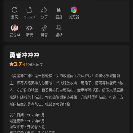
重玩
35523
分享
直播
浏览器
豆包AI
陪玩
抖音
壁纸
勇者冲冲冲
3.7
分
706人玩过
《勇者冲冲冲》是一款轻松上头的放置闯关战斗游戏！你将化身城堡领
主，招募各路英雄为你而战！长按释放攻击，用锤子、箭雨等技能痛击敌
人，守护你的城堡！看着英雄们自动输出、金币哗哗掉落，解压爽感直接
拉满！随着关卡推进，你还能解锁更多英雄、升级城堡和技能，打造一支
所向披靡的勇者队伍，挑战更强的怪物！
发布日期
:
2026年5月
最近更新
:
2026年6月
游戏来源
:
开发者入驻
支持设备
:
电脑、手机和平板