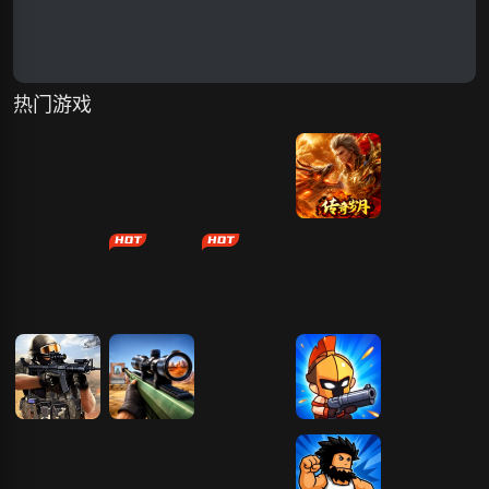
热门游戏
凡人飞剑
卡卡保皇
天剑诀（0.1百
传奇岁月
傲视神魔传
万真充鬼修）
众神大陆
霸者归来
原始传奇
战神世纪
吃鸡枪战王者
狙击手模拟器
火柴射手
我就要吃鸡
动物吃鸡枪战