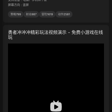
屏幕方向
:
竖屏
策略
799
射击
987
冒险
1619
动作
2581
勇者冲冲冲精彩玩法视频演示 - 免费小游戏在线
玩