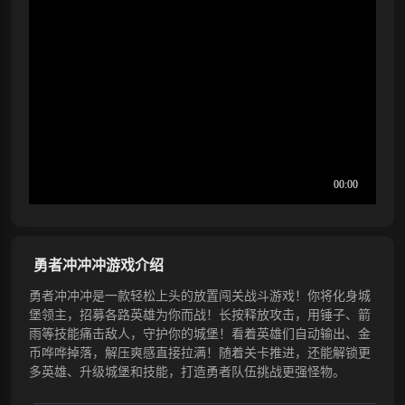
勇者冲冲冲游戏介绍
勇者冲冲冲是一款轻松上头的放置闯关战斗游戏！你将化身城
堡领主，招募各路英雄为你而战！长按释放攻击，用锤子、箭
雨等技能痛击敌人，守护你的城堡！看着英雄们自动输出、金
币哗哗掉落，解压爽感直接拉满！随着关卡推进，还能解锁更
多英雄、升级城堡和技能，打造勇者队伍挑战更强怪物。