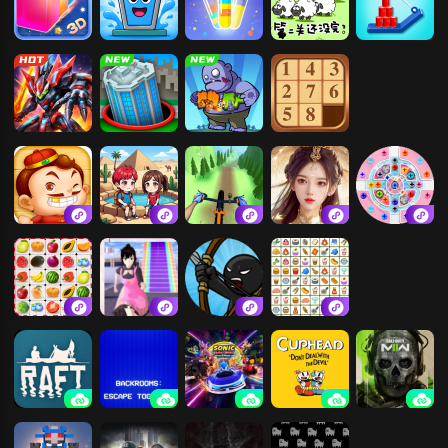
3D贪吃蛇大作
心动水杯
倒水大师
咩了个咩
割绳子
战
机甲大决斗
黑洞大乱斗
合成植物打僵
数字华容道
尸
天天斗地主真
双人沙漠求生
自行车山路赛
青云诀
疯狂玩螺丝
人版
记
快连连看
樱花小镇跑酷
火柴人战争遗
看你连连消
逃离
产
木筏求生
后室：一起逃
索尼克赛车：
茶杯头-最后一
使命召唤19：