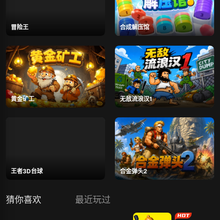
冒险王
合成解压馆
黄金矿工
无敌流浪汉1
王者3D台球
合金弹头2
猜你喜欢
最近玩过