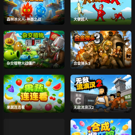
森林冰火人-神器之战
大便超人
杂交植物大战僵尸
合金弹头3
果蔬连连看
无敌流浪汉2