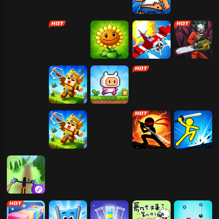
火柴人战争战
僵尸危机
火柴人神射手
无敌流浪汉1
略版
我的兄弟我的
求生日记
植物大战僵尸
猎鹰战机
恐怖捉迷藏
团
2
吃豆人
生存星球
小红人历险记
霸者归来
植物花园保卫
生存星球
猫狗搜打撤
火柴人功夫对
火柴人：终极
战
战
角斗场
自行车山路赛
战域重甲
机长模拟器
超级马里奥兄
弟