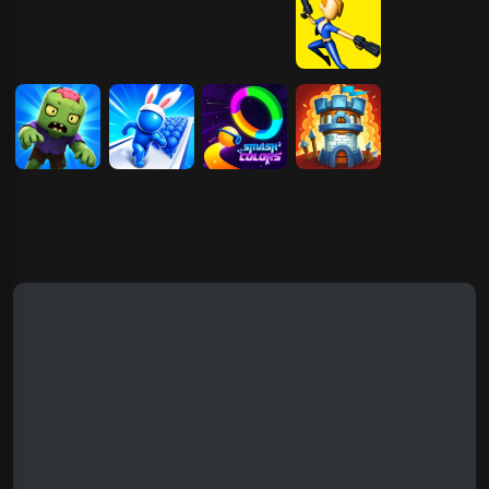
射手冲冲冲
美食冲冲冲
球球冲冲冲
射手冲冲冲2
勇者传说
僵尸冲冲冲
兄弟冲冲冲
彩圈冲冲冲
勇者冲冲冲
方块先生冲冲
冲
轿车冲冲冲
帝王霸业