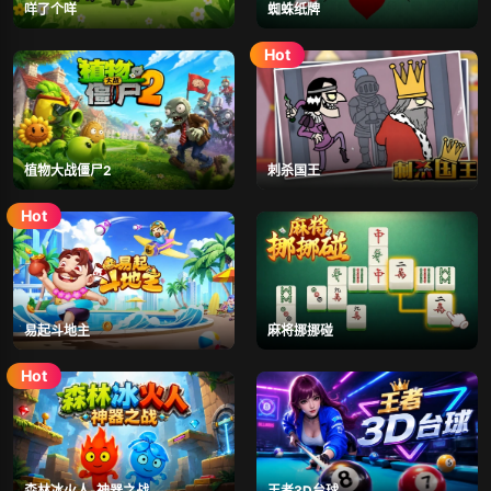
咩了个咩
蜘蛛纸牌
植物大战僵尸2
刺杀国王
易起斗地主
麻将挪挪碰
森林冰火人-神器之战
王者3D台球