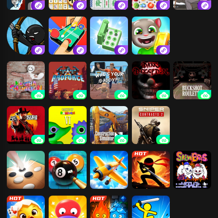
猛鬼宿舍
挪了个对
挪对对碰消消
快连连看
全民脑洞
游戏
火柴人战争遗
双人游戏场
闯关大聪明
汤姆猫跑酷
产
超级变色龙
武装原型
谁是你爸爸
黑暗欺骗
恶魔轮盘
荒野大镖客2
班班幼儿园6
建筑模拟器
狙击手：幽灵
战士契约2
五林
王者3D台球
飞行棋大招版
火柴人功夫对
雪人兄弟
战