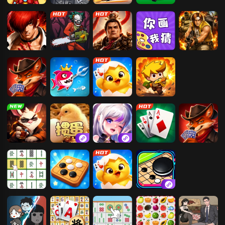
幸存大作战
狙击小日本2
登山越野摩托
方块岛
拳皇97
恐怖捉迷藏
霸者归来
你画我猜
合金弹头3
谎言酒馆
大鱼吃小鱼2
掼蛋
火枪大乱斗
骗子酒吧
掼蛋
萌神战姬
纸牌接龙
谎言酒馆
麻将连连看
五子棋
掼蛋
五子棋挑战赛