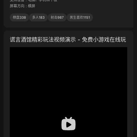
屏幕方向
:
横屏
棋盘
338
多人
183
射击
987
男生喜欢
1151
谎言酒馆精彩玩法视频演示 - 免费小游戏在线玩