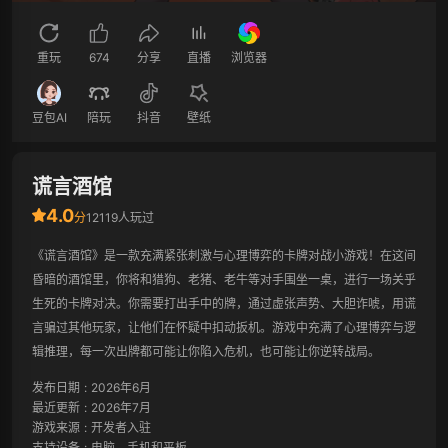
重玩
674
分享
直播
浏览器
豆包AI
陪玩
抖音
壁纸
谎言酒馆
4.0
分
12119人玩过
《谎言酒馆》是一款充满紧张刺激与心理博弈的卡牌对战小游戏！在这间
昏暗的酒馆里，你将和猎狗、老猪、老牛等对手围坐一桌，进行一场关乎
生死的卡牌对决。你需要打出手中的牌，通过虚张声势、大胆诈唬，用谎
言骗过其他玩家，让他们在怀疑中扣动扳机。游戏中充满了心理博弈与逻
辑推理，每一次出牌都可能让你陷入危机，也可能让你逆转战局。
发布日期
:
2026年6月
最近更新
:
2026年7月
游戏来源
:
开发者入驻
支持设备
:
电脑、手机和平板