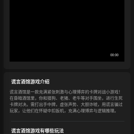
谎言酒馆游戏介绍
谎言酒馆是一款充满紧张刺激与心理博弈的卡牌对战小游戏！
在昏暗酒馆里，你和猎狗、老猪、老牛等对手围坐，进行生死
卡牌对决。需打出手中牌，虚张声势、大胆诈唬，用谎言骗过
玩家，让他们在怀疑中扣扳机，充满心理博弈与逻辑推理。
谎言酒馆游戏有哪些玩法