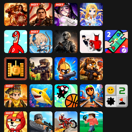
天尊传奇
开天西游
龙域世界
仙梦奇缘
传奇霸主
刀剑笑之霸刀
霸者归来
爱琳诗篇
灵魂序章-免费
版
大便超人
宿命之下
使命行动
僵尸危机
双人竞技决斗
场
坦克大战
像素村庄之战
我就要吃鸡
猫狗搜打撤
3D
我要当皇帝
深海游历险记
疯狂灌篮
地铁跑酷
扫雷大挑战