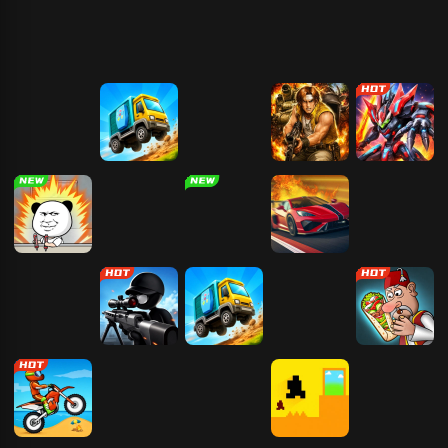
一起
叶高手
快跑
奥特曼传奇英
新3D坦克
JJ象棋
太空杀
雄2
合金弹头2
疯狂赛车
大便超人
合金弹头3
机甲大决斗
打螺丝我贼溜
狂扁小朋友
阿拉德勇士
火线冲锋
火柴人画线逃
狙击大师：枪
疯狂赛车
植物大战僵尸
沙威玛大王
亡
神
2