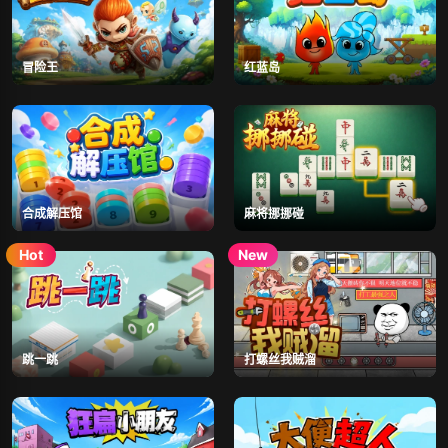
冒险王
红蓝岛
合成解压馆
麻将挪挪碰
跳一跳
打螺丝我贼溜