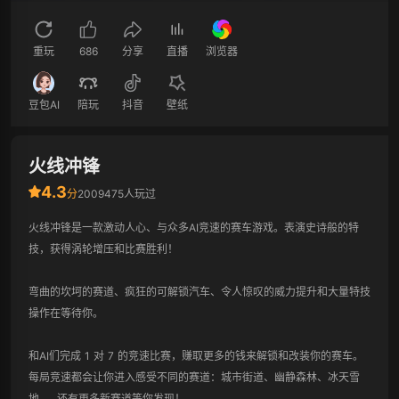
重玩
686
分享
直播
浏览器
豆包AI
陪玩
抖音
壁纸
火线冲锋
4.3
分
2009475人玩过
火线冲锋是一款激动人心、与众多AI竞速的赛车游戏。表演史诗般的特
技，获得涡轮增压和比赛胜利！

弯曲的坎坷的赛道、疯狂的可解锁汽车、令人惊叹的威力提升和大量特技
操作在等待你。

和AI们完成 1 对 7 的竞速比赛，赚取更多的钱来解锁和改装你的赛车。
每局竞速都会让你进入感受不同的赛道：城市街道、幽静森林、冰天雪
地……还有更多新赛道等你发现！
