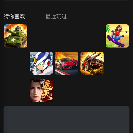
猜你喜欢
最近玩过
冲锋突击
火柴人战场
冲锋足球赛
射击冲锋
极限越野10
冲锋陷阵
X战士冲锋
火线冲锋
死亡冲锋
极限越野12
三角冲锋
遮天：帝路争
锋