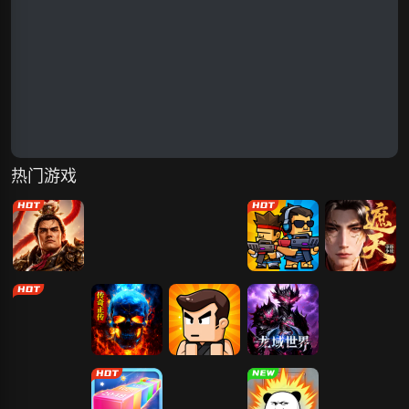
热门游戏
霸者归来
仙梦奇缘
开天西游
生存大作战
遮天：帝路争
锋
仙剑奇侠传：
传奇正传
疯狂宝贝
龙域世界
新的开始