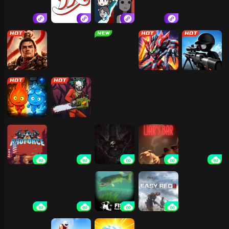
奥特曼正义降
挠脚心惩罚游
猛鬼宿舍.
火柴人战争遗
临
戏
产
霸者归来
我的兄弟我的
绝地忍者乱乱
机甲大决斗
狙击大师：枪
团
斗
神
森林冰火人-神
恐怖捉迷藏
海岛求生30天
跑酷小子
器之战
武装原型
深入后室
恐龙岛
骗子酒吧
超级变色龙
极限竞速：地
查尔斯小火车
海底大猎杀
易红2