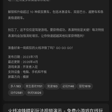
解锁和升级超过 10 种疯狂赛车，包括冰激凌车、双层巴士、越野车和各
类极速跑车。

别忘了，这不仅仅是驾驶游戏。要获得成功，表演特技是关键！每次特技
表演均会加强涡轮增压，让你快速超越其他玩家获得胜利！

准备好来一局疯狂的火线冲锋了吗？GO GO GO！
发布日期
:
2023年7月
最近更新
:
2026年4月
游戏来源
:
开发者入驻
支持设备
:
电脑、手机和平板
屏幕方向
:
横屏
多人
183
男生喜欢
1151
竞速
183
必玩
1146
冒险
1619
动作
2581
休闲
13026
火线冲锋精彩玩法视频演示 - 免费小游戏在线玩