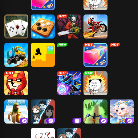
切水果3D版
3D贪吃蛇大作
疯狂灌篮
打螺丝我贼溜
咩了个咩
战
蜘蛛纸牌
五子棋
恐怖捉迷藏
登山越野摩托
疯狂赛车
只有一道门
合成植物打僵
3D贪吃蛇大作
刺杀国王
尸
战
幸存大作战
3D桌球
机械战警
打螺丝我贼溜
木棍人冲冲冲
猛鬼宿舍
自由模拟开车
自行车山路赛
仙凡奇缘传