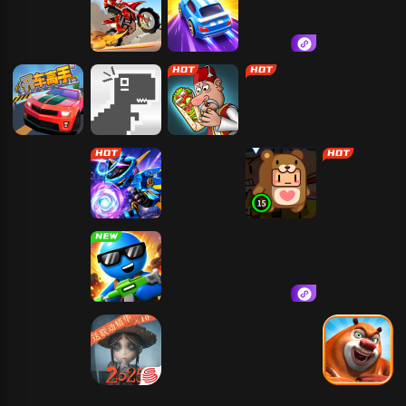
平线5
极速飙车
登山越野摩托
合并汽车
神庙逃亡2
疯狂赛车
开车高手
小恐龙快跑
沙威玛大王
山地车竞速赛
像素村庄之战
机械战警
平凡大冒险
憨憨大乱斗
易起欢乐麻将
3D
坦克动荡2
王国保卫战-3
机甲战斗兽
机甲合金对决
D塔防
攀爬动物：在
第五人格
造梦西游4
火影忍者：木
熊出没之熊大