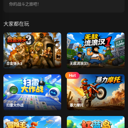
你的战斗之旅吧！
大家都在玩
合金弹头3
无敌流浪汉1
扫雷大作战
暴力摩托