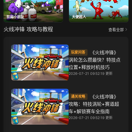
狂扁小朋友
大便超人
火线冲锋 攻略与教程
查看全部
《火线冲锋》
玩家问答
涡轮怎么攒最快？特技点
位置+释放时机技巧
2026-07-21 09:52:19 更新
《火线冲锋》
通关攻略
攻略：特技涡轮+赛道超
车+解锁赛车全指南
2026-07-21 09:52:19 更新