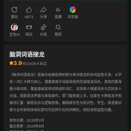
重玩
4873
分享
直播
浏览器
豆包AI
陪玩
抖音
壁纸
脑洞词语接龙
3.9
分
22436人玩过
《脑洞词语接龙》是融合经典纸牌机制与单词接龙的休闲益智手游，以字
母 / 词汇卡牌为核心，遵循首尾字母接续规则完成接龙闯关。游戏内置海
量分级词库，覆盖基础常用词到进阶词汇，支持单人梯度闯关与实时多人
对战，搭配简洁界面与单指操作，零门槛快速上手。玩家在卡牌接龙中拓
展词汇量、锻炼反应与逻辑思维，兼顾娱乐性与知识性，学生、英语爱好
者与全年龄段休闲玩家均可在碎片化时间畅玩，轻松收获益智乐趣。
发布日期
:
2026年2月
最近更新
:
2026年8月