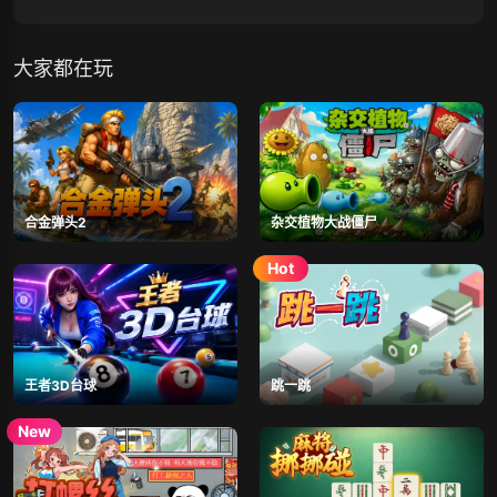
大家都在玩
合金弹头2
杂交植物大战僵尸
王者3D台球
跳一跳