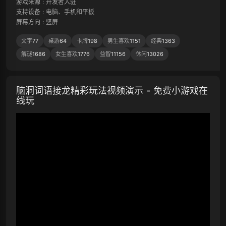
游戏来源
:
开发者入驻
支持设备
:
电脑、手机和平板
屏幕方向
:
竖屏
文字
77
桌游
64
卡牌
198
男生喜欢
1151
经典
1363
解谜
1686
女生喜欢
1776
益智
11156
休闲
13026
脑洞词语接龙精彩玩法视频演示 - 免费小游戏在
线玩