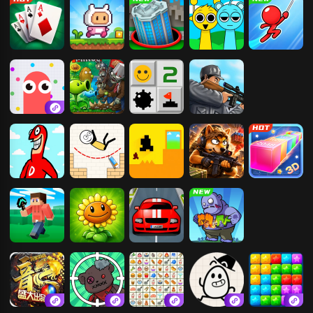
纸牌接龙
小红人历险记
黑洞大乱斗
节奏盒子
光速荡绳
贪吃蛇大作战
杂交植物大战
扫雷大挑战
狙击小日本2
僵尸
大便超人
火柴人画线逃
只有一道门
猫狗搜打撤
3D贪吃蛇大作
亡
战
方块岛
植物大战僵尸
极速飙车
合成植物打僵
2
尸