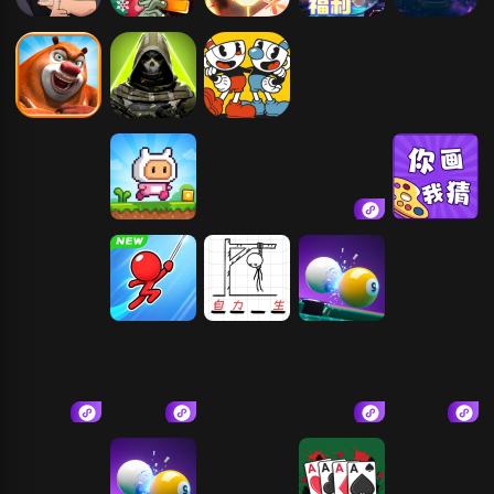
火影忍者：木
植物大战僵尸
火影忍者
蛋仔派对-网易
欧布圆环模拟
叶高手
2高清版
器
熊出没之熊大
萤火突击
茶杯头完整版
超自然行动组
快跑
帝国征途
小红人历险记
果蔬连连看
凑十
你画我猜
宠物连连看
光速荡绳
拯救火柴人
3D桌球
咋地吉林麻将
欢乐天天斗地
麻将王者-發發
创意飞行棋
无畏骑士
主（单机版）