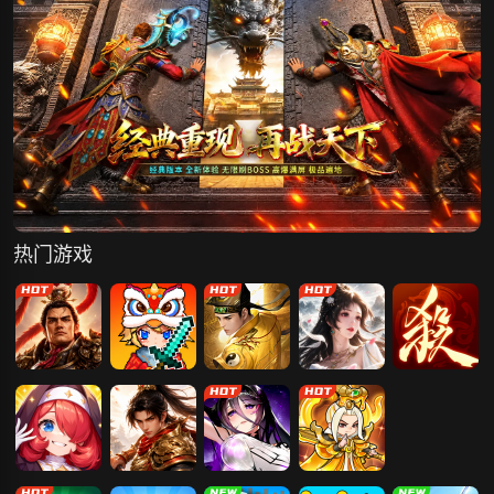
热门游戏
霸者归来
枫叶岛
斩魔问道
凡人神将传
三国杀一将成
名
冒险守护
梦回江湖
爱琳诗篇
软泥星球