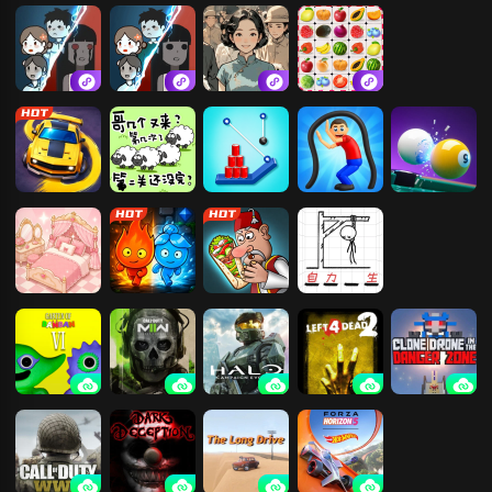
豪侠传奇
黑洞入侵
看你连连消
茶叶蛋大冒险
消灭个星星
躺平发育
猛鬼宿舍.
烧脑解压找茬
快连连看
画线停车
咩了个咩
割绳子
救命之线
3D桌球
公主爱收纳
森林冰火人-神
沙威玛大王
拯救火柴人
器之战
班班幼儿园6
使命召唤19：
光环：战役进
求生之路2
机器人角斗场
现代战争2
化
（在线免号）