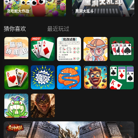
贪吃蛇大作战
黑洞大乱斗
猜你喜欢
最近玩过
脑洞大考验
纸牌接龙
脑洞的答卷
脑洞玩梗王
蜘蛛纸牌接龙
经典纸牌接龙
旋转脑洞吧
脑洞回路
奇怪的脑洞挑
模式纸牌接龙
战
魔法纸牌接龙
傲视神魔传