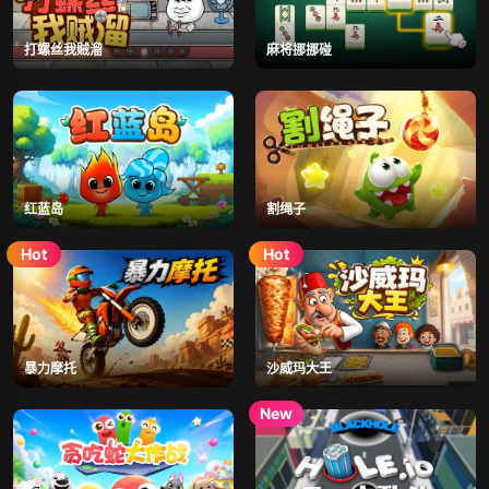
打螺丝我贼溜
麻将挪挪碰
红蓝岛
割绳子
暴力摩托
沙威玛大王