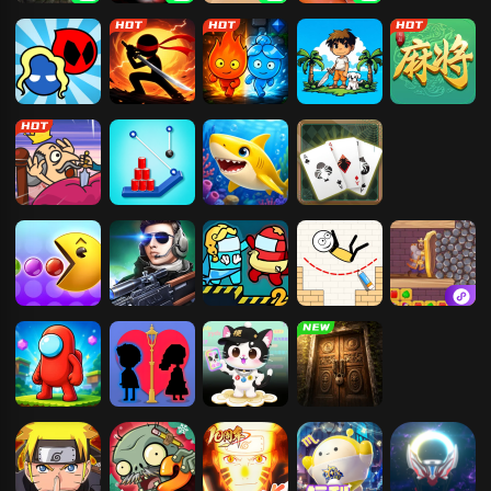
使命召唤14：
黑暗欺骗
长途旅行
极限竞速：地
二战
平线5
红蓝大冒险
火柴人功夫对
森林冰火人-神
海岛求生30天
易起欢乐麻将
战
器之战
刺杀国王
割绳子
深海游历险记
蜘蛛纸牌
吃豆人
枪神精英
红蓝岛二太空
火柴人画线逃
密室出逃
站
亡
红蓝岛香肠人
我和她的故事
玩梗高高高手
密室逃脱之50
个房间