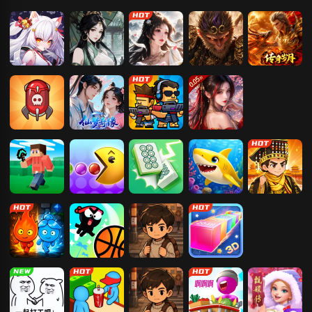
暮光召唤师
墨武江山
凡人神将传
傲视神魔传
传奇岁月
卡卡保皇
仙梦奇缘
生存大作战
凡人飞剑
方块岛
吃豆人
麻将挪挪碰
深海游历险记
我要当皇帝
森林冰火人-神
疯狂灌篮
平凡大冒险
3D贪吃蛇大作
器之战
战