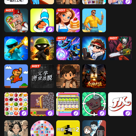
超市打工人
Please Give
平凡大冒险
超市大亨
改装大作战
Me Burger
沙威玛大王
回转寿司餐厅
我是厨神
疯狂人生模拟
我的98K-3D
我的兄弟我的
机械战警
躺平摸鱼
恐怖捉迷藏
枪战
团
超级马里奥兄
文字密室逃脱
平凡大冒险
众神大陆
弟
快连连看
密室出逃
疯狂脑力解谜
黑洞入侵
挠脚心惩罚游
师
戏