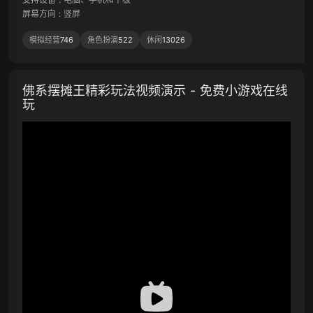
屏幕方向
:
竖屏
模拟经营
746
角色扮演
522
休闲
13026
佛系摆摊王精彩玩法视频演示 - 免费小游戏在线
玩