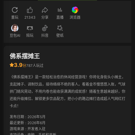
重玩
21343
分享
直播
浏览器
豆包AI
陪玩
抖音
壁纸
佛系摆摊王
3.9
分
787人玩过
《佛系摆摊王》是一款轻松治愈的休闲经营游戏！你将化身街头小摊主，
支起摊子、调制饮品，接待络绎不绝的客人。看着金币慢悠悠入账，气球
拱门随风晃动，不用内卷也能收获满满的成就感！随着生意越来越好，你
还能升级摊位、解锁更多饮品配方，把小小的路边摊打造成超人气网红打
卡点！
发布日期
:
2026年5月
最近更新
:
2026年6月
游戏来源
:
开发者入驻
支持设备
:
电脑、手机和平板