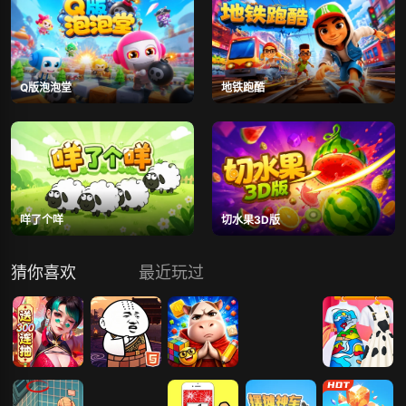
Q版泡泡堂
地铁跑酷
咩了个咩
切水果3D版
猜你喜欢
最近玩过
小小仙王
测试你是佛系
佛系消消消
甜系女孩穿搭
盐系萝莉穿搭
吗