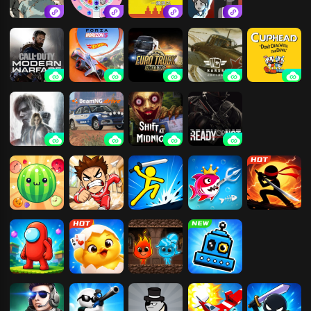
烧脑解压找茬
疯狂玩螺丝
只有一道门2
躺平发育
使命召唤16：
极限竞速：地
欧洲卡车模拟
KARDS：二战
茶杯头-最后一
现代战争
平线5
2
卡牌
道美味
生化危机9：
车祸模拟器
午夜轮班
严阵以待
安魂曲
合成大西瓜
课间暴走
火柴人：终极
大鱼吃小鱼2
火柴人功夫对
角斗场
战
红蓝岛香肠人
掼蛋
红蓝岛
哥俩好-双人成
行