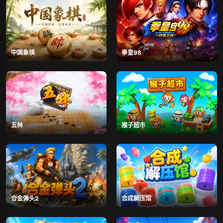
中国象棋
拳皇98
五林
猴子超市
合金弹头2
合成解压馆