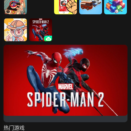
全民爆梗王
王的防守之战
IT粉碎王
摆摊神车
疯狂砖块王
脑洞玩梗王
漫威蜘蛛侠2
热门游戏