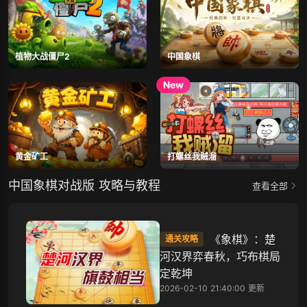
植物大战僵尸2
中国象棋
黄金矿工
打螺丝我贼溜
中国象棋对战版 攻略与教程
查看全部
《象棋》：楚
通关攻略
河汉界弈春秋，巧布棋局
定乾坤
2026-02-10 21:40:00 更新