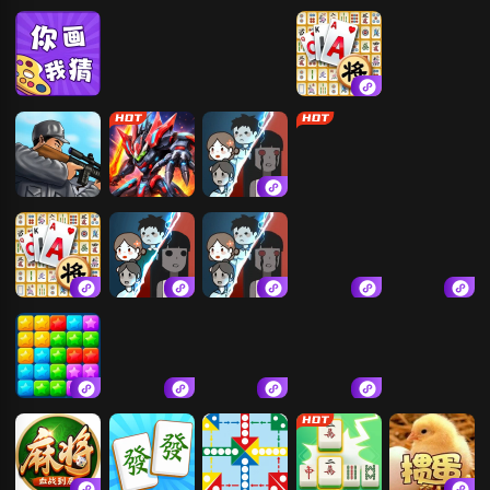
大便超人
机械战警
地铁跑酷
狙击大师：枪
神
你画我猜
吃豆人
平凡大冒险
挪了个对
拯救火柴人
狙击小日本2
机甲大决斗
躺平发育
跳一跳
挪了个对
猛鬼宿舍.
躺平发育
机甲合金对决
贪吃蛇大作战
消灭个星星
黑洞吞噬对战
只有一道门2
跳一跳