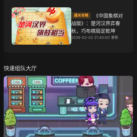
《中国象棋对
通关攻略
战版》：楚河汉界弈春
秋，巧布棋局定乾坤
2026-02-02 21:40:00 更新
快速组队大厅