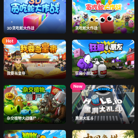
3D贪吃蛇大作战
贪吃蛇大作战
我要当皇帝
狂扁小朋友
杂交植物大战僵尸
黑洞大乱斗