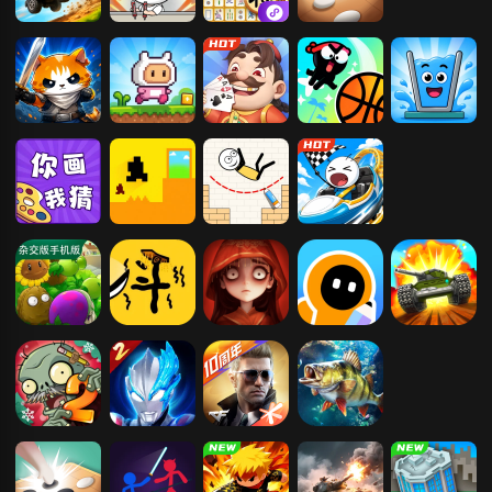
疯狂赛车
打螺丝我贼溜
挪了个对
五林
智勇大冲关
小红人历险记
易起斗地主
疯狂灌篮
心动水杯
你画我猜
只有一道门
火柴人画线逃
火柴人大冒险
亡
植物大战僵尸
赵云与阿斗
超自然行动组
创游世界
新3D坦克
杂交版
植物大战僵尸
奥特曼传奇英
穿越火线：枪
欢乐钓鱼大师
2高清版
雄2
战王者