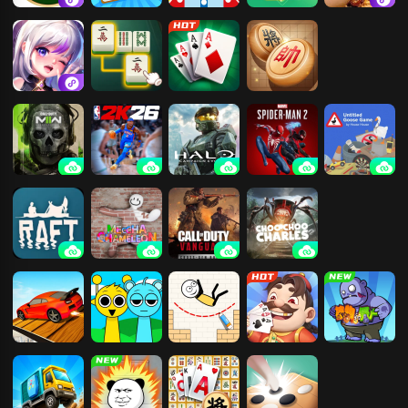
四川麻将血战
麻将王者-發發
飞行棋
麻将合合乐
掼蛋
到底
萌神战姬
新麻将连连看
纸牌接龙
中国象棋
使命召唤19：
NBA2K26
光环：战役进
漫威蜘蛛侠2
捣蛋鹅
现代战争2
化
木筏求生
超级变色龙
使命召唤18：
查尔斯小火车
先锋
飙飙飞车
节奏盒子
火柴人画线逃
易起斗地主
合成植物打僵
亡
尸