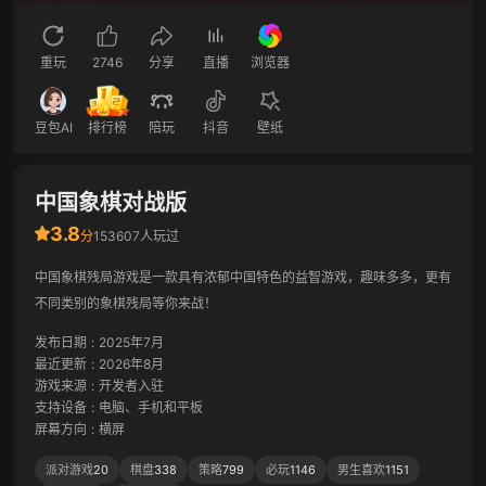
重玩
2746
分享
直播
浏览器
豆包AI
排行榜
陪玩
抖音
壁纸
中国象棋对战版
3.8
分
153607人玩过
中国象棋残局游戏是一款具有浓郁中国特色的益智游戏，趣味多多，更有
不同类别的象棋残局等你来战！
发布日期
:
2025年7月
最近更新
:
2026年8月
游戏来源
:
开发者入驻
支持设备
:
电脑、手机和平板
屏幕方向
:
横屏
派对游戏
20
棋盘
338
策略
799
必玩
1146
男生喜欢
1151