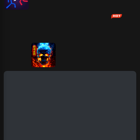
火柴人对战
合成大西瓜对
CS警匪对战
中国象棋H5版
英雄卡对战
战版
机器人大对战
战列舰对战
坦克对战
兄弟对战
火柴人功夫对
中文版
战
坦克对战
传奇正传