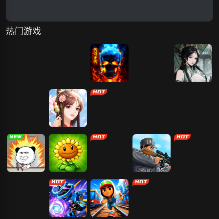
热门游戏
灵魂序章-免费
遮天：帝路争
传奇正传
众神大陆
墨武江山
版
锋
传奇岁月
美人传
霸者归来
神兵奇迹
打螺丝我贼溜
植物大战僵尸
Please Give
狙击小日本2
3D贪吃蛇大作
2
Me Burger
战