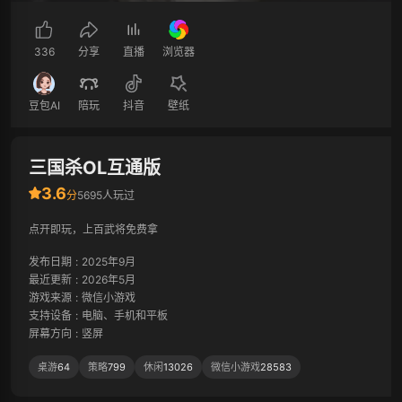
336
分享
直播
浏览器
豆包AI
陪玩
抖音
壁纸
三国杀OL互通版
3.6
分
5695人玩过
点开即玩，上百武将免费拿
发布日期
:
2025年9月
最近更新
:
2026年5月
游戏来源
:
微信小游戏
支持设备
:
电脑、手机和平板
屏幕方向
:
竖屏
桌游
64
策略
799
休闲
13026
微信小游戏
28583