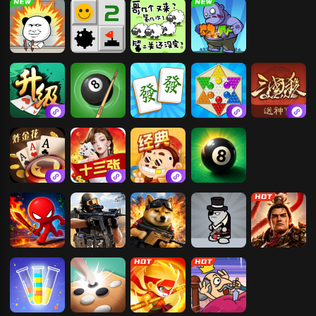
打螺丝我贼溜
扫雷大挑战
咩了个咩
合成植物打僵
尸
升级
黑8进洞
麻将王者-發發
欢乐水晶跳棋
三国杀OL互通
游戏
版
3公扑游戏
财神十三张
斗地主经典版
双人打台球
红黄蓝冒险
吃鸡枪战王者
多人枪战乱斗
混乱大枪战
霸者归来