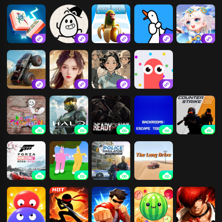
倒水大师
五林
暴走金箍棒
刺杀国王
凑十
茶叶蛋大冒险
木棍人冲冲冲
抓大鹅
仙凡奇缘传
自由模拟开车
青云诀
烧脑解压找茬
贪吃蛇大作战
超级变色龙
光环：战役进
严阵以待
后室：一起逃
CS2
化
离
极限竞速：地
超级兔子人
警察模拟器巡
长途旅行
平线6
警