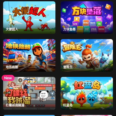
大便超人
方块坠落
地铁跑酷
冒险王
打螺丝我贼溜
红蓝岛