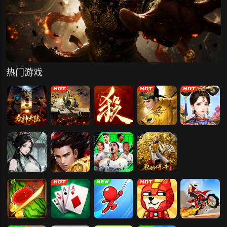
热门游戏
众神大陆
王者坦克
三国杀一将成
斩魔问道
爱江山更爱美
名
人
墨武江山
霸者天下
超迷足球
原始传奇
切水果3D版
纸牌接龙
光速荡绳
幸存大作战
登山越野摩托