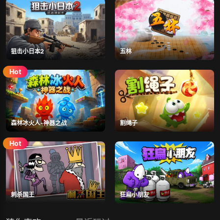
狙击小日本2
五林
森林冰火人-神器之战
割绳子
刺杀国王
狂扁小朋友