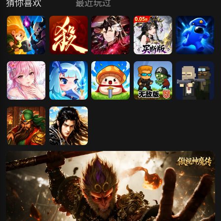
猜你喜欢
最近玩过
点杀英雄
三国杀一将成
微微三国（0.
三国大英雄
猛鬼太空杀
名
05折打金版）
（0.05折买断
版）
挑斗三国
怼怼梦三国
冒险王3OL
海盗僵尸杀杀
杀手向前冲无
杀无敌版
敌版
三国战纪
天尊传奇