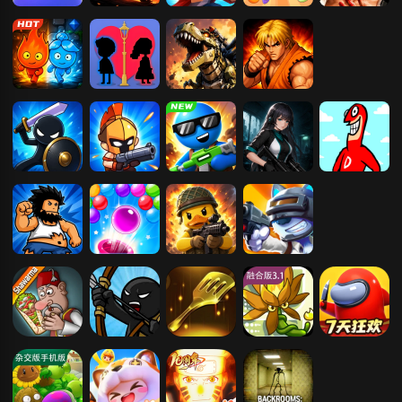
大头顶小头
火柴人功夫对
横版格斗
合成大西瓜
拳皇97
战
森林冰火人-神
我和她的故事
机甲恐龙
拳皇98
器之战
火柴人战争战
我就要吃鸡
王国保卫战-3
末日生存笔记
大便超人
略版
D塔防
无敌流浪汉1
弹球
鸭鸭搜打撤
动物吃鸡枪战
沙威玛传奇
火柴人战争：
植物大战僵尸
植物大战僵尸
太空杀
遗产
金铲铲版
融合版